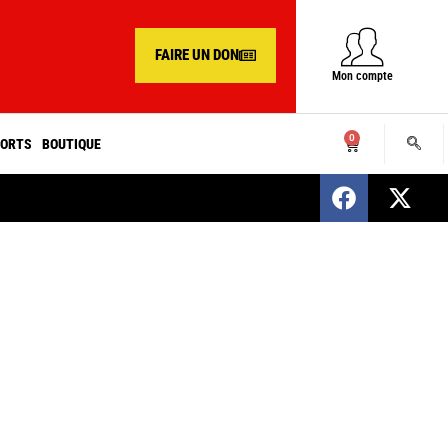
FAIRE UN DON
Mon compte
0
ORTS
BOUTIQUE
SENEGAL : Nomination d’un nouveau présiden