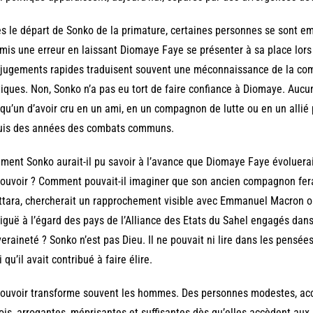
s le départ de Sonko de la primature, certaines personnes se sont emp
is une erreur en laissant Diomaye Faye se présenter à sa place lors 
jugements rapides traduisent souvent une méconnaissance de la com
tiques. Non, Sonko n’a pas eu tort de faire confiance à Diomaye. Auc
qu’un d’avoir cru en un ami, en un compagnon de lutte ou en un allié p
uis des années des combats communs.
ent Sonko aurait-il pu savoir à l’avance que Diomaye Faye évoluera
ouvoir ? Comment pouvait-il imaginer que son ancien compagnon fera
tara, chercherait un rapprochement visible avec Emmanuel Macron ou
guë à l’égard des pays de l’Alliance des Etats du Sahel engagés dan
eraineté ? Sonko n’est pas Dieu. Il ne pouvait ni lire dans les pensée
i qu’il avait contribué à faire élire.
ouvoir transforme souvent les hommes. Des personnes modestes, acc
ois, arrogantes, méprisantes et suffisantes dès qu’elles accèdent a