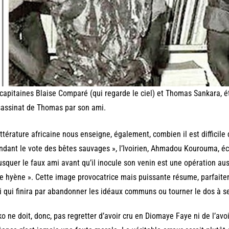
capitaines Blaise Comparé (qui regarde le ciel) et Thomas Sankara, é
sassinat de Thomas par son ami.
ittérature africaine nous enseigne, également, combien il est difficile
ndant le vote des bêtes sauvages », l’Ivoirien, Ahmadou Kourouma, écri
squer le faux ami avant qu’il inocule son venin est une opération au
e hyène ». Cette image provocatrice mais puissante résume, parfaitem
i qui finira par abandonner les idéaux communs ou tourner le dos à 
o ne doit, donc, pas regretter d’avoir cru en Diomaye Faye ni de l’avo