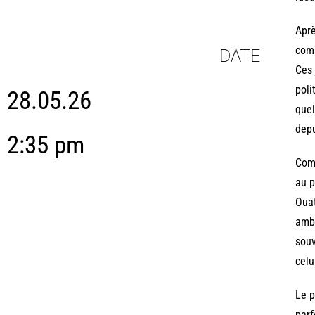
Aprè
comm
DATE
Ces 
poli
28.05.26
quel
dep
2:35 pm
Comm
au p
Ouat
ambi
souv
celu
Le p
parf