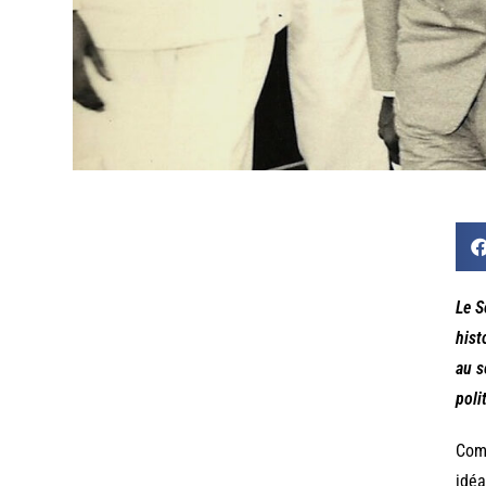
Le S
hist
au s
poli
Com
idéa