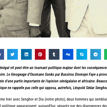
énégal vit peut-être un tournant politique majeur dont les conséquenc
oire. Le limogeage d’Ousmane Sonko par Bassirou Diomaye Faye a provoq
ein d’une partie importante de l’opinion sénégalaise et africaine. Beau
tique ne rappelle pas celle qui opposa, autrefois, Léopold Sédar Sengh
me hier avec Senghor et Dia (notre photo), deux hommes qui sembl
l politique apparaissent, aujourd’hui, séparés par des divergences d