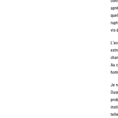
conf
aprè
quel
rupt
vis-
L’ac
extr
chan
Au c
homm
Je r
Ousm
prob
inst
tell