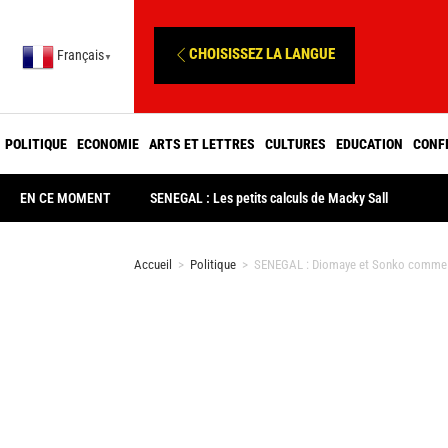
CHOISISSEZ LA LANGUE
Français
▼
POLITIQUE
ECONOMIE
ARTS ET LETTRES
CULTURES
EDUCATION
CONF
EN CE MOMENT
SENEGAL : Les petits calculs de Macky Sall
Accueil
>
Politique
>
SENEGAL : Diomaye et Sonko comme 