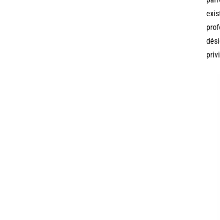
exis
prof
dési
priv