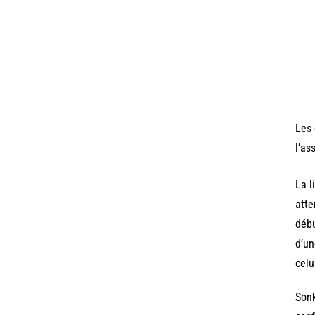
Les 
l’as
La l
atte
débu
d’un
celu
Sonk