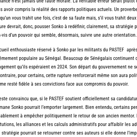
iance n’est jamais une faute morale. La véritable erreur serait plutô
s avoir compris la réalité des rapports politiques actuels. Un proverbe 
qu’un vous trahit une fois, c’est de sa faute mais, s’il vous trahit deux 
ure devrait, donc, pousser Sonko à redéfinir, clairement, sa stratégie 
à-vis d’un pouvoir qui semble, désormais, suivre une autre orientation.
cueil enthousiaste réservé à Sonko par les militants du PASTEF apr
êmement populaire au Sénégal. Beaucoup de Sénégalais continuent de 
gement qu’ils espéraient en 2024. Son départ du gouvernement ne se
ontraire, pour certains, cette rupture renforcerait même son aura po
e resté fidèle à ses convictions face aux compromis du pouvoir.
este convaincu que, si le PASTEF soutient officiellement sa candidatur
ane Sonko pourrait l’emporter largement. Bien entendu, certains p
ablement à empêcher politiquement le retour de son ancien mentor. L
itutions, les alliances et les calculs administratifs pour affaiblir les
e stratégie pourrait se retourner contre ses auteurs si elle donne l’imp