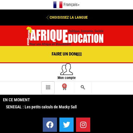
Français
▼
CHOISISSEZ LA LANGUE
FAIRE UN DON
Mon compte
0
EN CE MOMENT
SENEGAL : Les petits calculs de Macky Sall