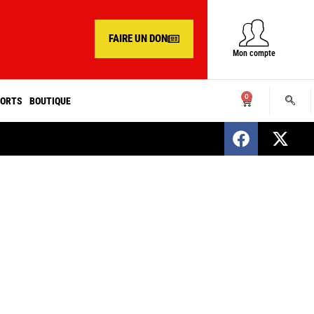
FAIRE UN DON
Mon compte
0
ORTS
BOUTIQUE
SENEGAL : Nomination d’un nouveau présiden