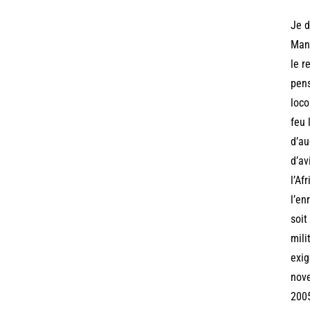
Je d
Mand
le r
pens
loco
feu 
d’au
d’av
l’Af
l’en
soit
mili
exig
nove
2005