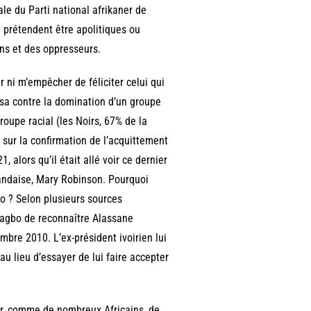
ale du Parti national afrikaner de
ui prétendent être apolitiques ou
ins et des oppresseurs.
r ni m’empêcher de féliciter celui qui
ssa contre la domination d’un groupe
roupe racial (les Noirs, 67% de la
 sur la confirmation de l’acquittement
 alors qu’il était allé voir ce dernier
andaise, Mary Robinson. Pourquoi
o ? Selon plusieurs sources
Gbagbo de reconnaître Alassane
bre 2010. L’ex-président ivoirien lui
 au lieu d’essayer de lui faire accepter
ouir, comme de nombreux Africains, de