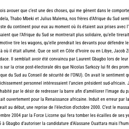
ois avouer que c’est une des choses, qui me gênent dans le comport
ela, Thabo Mbeki et Julius Malema, nos frères d’Afrique du Sud semble
este du continent pour eux au moment où ils étaient aux prises avec 
aient que l’Afrique du Sud se montrerait plus solidaire, qu’elle tirer
motive tire les wagons, qu’elle prendrait les devants pour défendre le
là où il était allumé. Que ce soit en Côte d’Ivoire ou en Libye, Jaco
dace.
Il semblait avoir été convaincu par Laurent Gbagbo lors de leur
is sur la crise post-électorale dès que Nicolas Sarkozy lui fit des pr
rique du Sud au Conseil de sécurité de l’ONU). On avait le sentiment 
richissement personnel intéressaient l’ancien président sud-africain.
 habité par le désir de redresser la barre afin d’améliorer l’image du p
tait ouvertement pour la Renaissance africaine. Induit en erreur par la 
eait au début, une reprise de l’élection d’octobre 2000. C’est le massa
mbre 2004 par la Force Licorne qui fera tomber les écailles de ses yeu
 à Gbagbo d’autoriser la candidature d’Alassane Ouattara mais l’humi