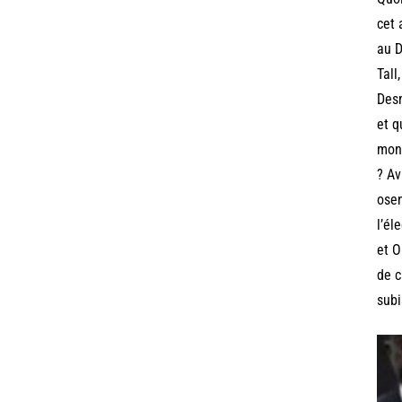
cet 
au D
Tall
Desm
et q
mond
? Av
osen
l’él
et O
de c
subi