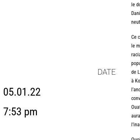
le d
Dani
neut
Ce c
le m
raci
popu
DATE
de L
à Ko
05.01.22
l’an
conv
Ouat
7:53 pm
aura
l’in
Quoi