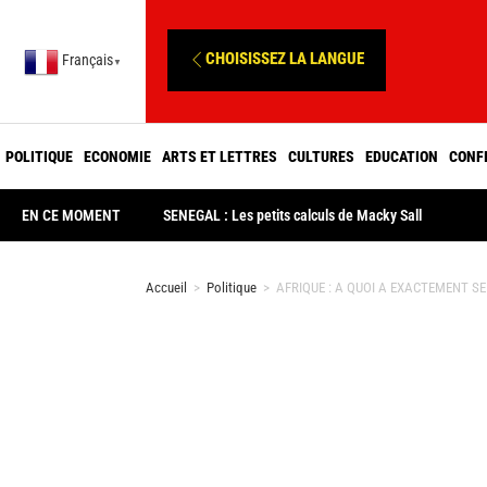
CHOISISSEZ LA LANGUE
Français
▼
POLITIQUE
ECONOMIE
ARTS ET LETTRES
CULTURES
EDUCATION
CONF
EN CE MOMENT
SENEGAL : Les petits calculs de Macky Sall
Accueil
>
Politique
>
AFRIQUE : A QUOI A EXACTEMENT S