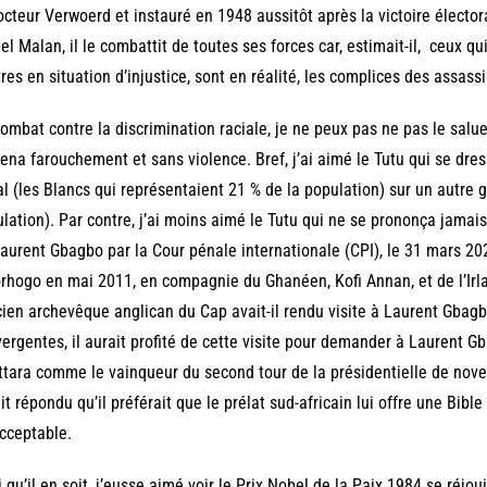
octeur Verwoerd et instauré en 1948 aussitôt après la victoire élector
el Malan, il le combattit de toutes ses forces car, estimait-il, ceux q
res en situation d’injustice, sont en réalité, les complices des assass
ombat contre la discrimination raciale, je ne peux pas ne pas le salue
ena farouchement et sans violence. Bref, j’ai aimé le Tutu qui se dre
al (les Blancs qui représentaient 21 % de la population) sur un autre g
lation). Par contre, j’ai moins aimé le Tutu qui ne se prononça jamais
aurent Gbagbo par la Cour pénale internationale (CPI), le 31 mars 2021,
rhogo en mai 2011, en compagnie du Ghanéen, Kofi Annan, et de l’Irl
cien archevêque anglican du Cap avait-il rendu visite à Laurent Gbagb
ergentes, il aurait profité de cette visite pour demander à Laurent 
tara comme le vainqueur du second tour de la présidentielle de novem
it répondu qu’il préférait que le prélat sud-africain lui offre une Bible
acceptable.
 qu’il en soit, j’eusse aimé voir le Prix Nobel de la Paix 1984 se réj