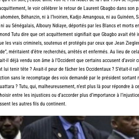
acquittement, le voir célébrer le retour de Laurent Gbagbo dans son 
ahoméen, Béhanzin, ni à l’Ivoirien, Kadjo Amangoua, ni au Guinéen, 
, ni au Sénégalais, Alboury Ndiaye, déportés par les Blancs et morts e
ond Tutu dire que cet acquittement signifiait que Gbagbo avait été i
ue les vrais criminels, soutenus et protégés par ceux que Jean Zieg
e”, méritaient d’être recherchés, arrêtés et enfermés. Au lieu de cel
ait-il déjà vendu son âme à l’Occident que certains accusent d’avoir cr
t lui tenir tête ? Avait-il peur de fâcher les Occidentaux ? S’était-il r
ection sans le recomptage des voix demandé par le président sortant
uattara ? Tutu, qui, malheureusement, n’est plus là pour répondre à c
hoisir entre les injustices ou d’accorder plus d’importance à l’injusti
ssent les autres fils du continent.