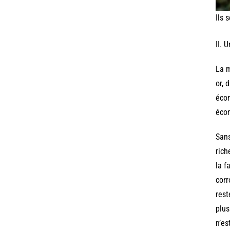
Ils 
II. 
La m
or, 
écon
écon
Sans
rich
la f
corr
rest
plus
n’es