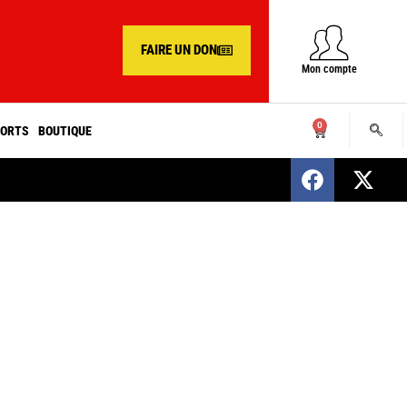
FAIRE UN DON
Mon compte
0
ORTS
BOUTIQUE
SENEGAL : Nomination d’un nouveau présiden