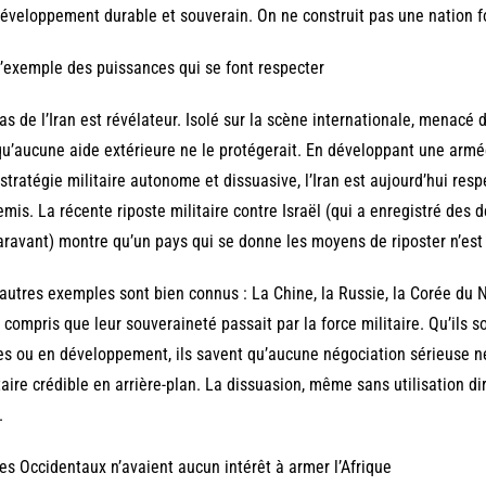
éveloppement durable et souverain. On ne construit pas une nation for
 L’exemple des puissances qui se font respecter
as de l’Iran est révélateur. Isolé sur la scène internationale, menacé 
qu’aucune aide extérieure ne le protégerait. En développant une armée
stratégie militaire autonome et dissuasive, l’Iran est aujourd’hui re
mis. La récente riposte militaire contre Israël (qui a enregistré de
ravant) montre qu’un pays qui se donne les moyens de riposter n’est 
autres exemples sont bien connus : La Chine, la Russie, la Corée du No
 compris que leur souveraineté passait par la force militaire. Qu’ils 
es ou en développement, ils savent qu’aucune négociation sérieuse ne
taire crédible en arrière-plan. La dissuasion, même sans utilisation d
.
Les Occidentaux n’avaient aucun intérêt à armer l’Afrique