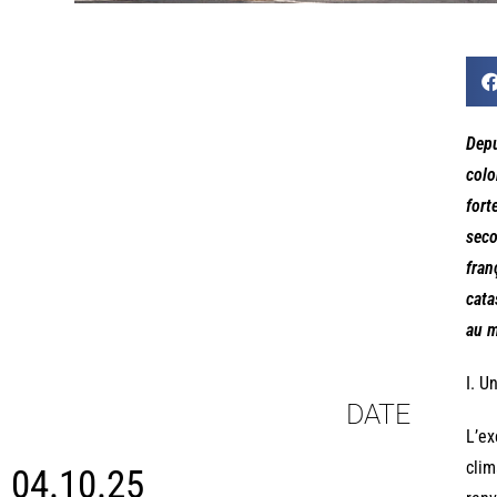
Depu
colo
fort
seco
fran
cata
au m
I. U
DATE
L’ex
clim
04.10.25