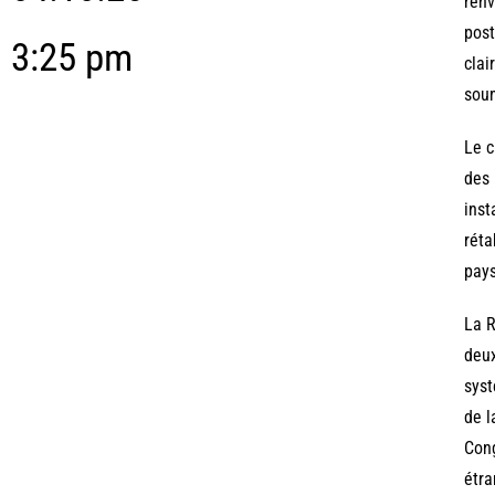
renv
post
3:25 pm
clai
soum
Le c
des 
inst
réta
pays
La R
deux
syst
de l
Cong
étra