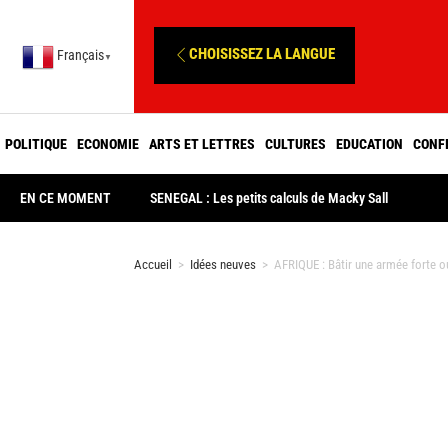
CHOISISSEZ LA LANGUE
Français
▼
POLITIQUE
ECONOMIE
ARTS ET LETTRES
CULTURES
EDUCATION
CONF
EN CE MOMENT
SENEGAL : Les petits calculs de Macky Sall
Accueil
>
Idées neuves
>
AFRIQUE : Bâtir une armée forte o