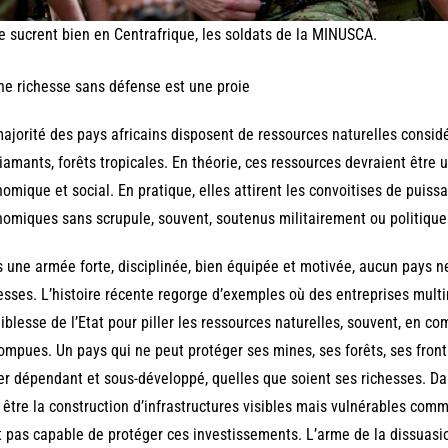
se sucrent bien en Centrafrique, les soldats de la MINUSCA.
Une richesse sans défense est une proie
ajorité des pays africains disposent de ressources naturelles considé
diamants, forêts tropicales. En théorie, ces ressources devraient être
omique et social. En pratique, elles attirent les convoitises de puis
omiques sans scrupule, souvent, soutenus militairement ou politiqu
 une armée forte, disciplinée, bien équipée et motivée, aucun pays 
esses. L’histoire récente regorge d’exemples où des entreprises multi
aiblesse de l’Etat pour piller les ressources naturelles, souvent, en co
ompues. Un pays qui ne peut protéger ses mines, ses forêts, ses fron
er dépendant et sous-développé, quelles que soient ses richesses. Dan
 être la construction d’infrastructures visibles mais vulnérables comme
t pas capable de protéger ces investissements. L’arme de la dissuasio