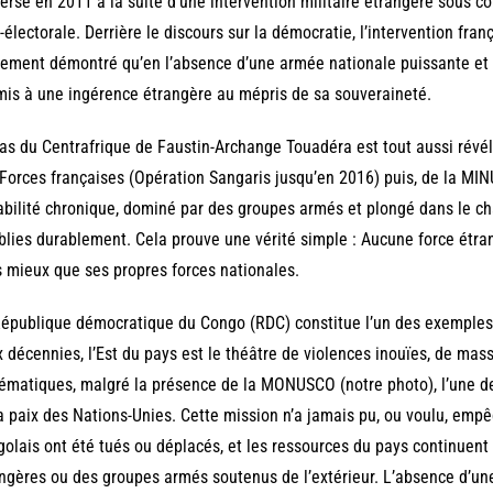
ersé en 2011 à la suite d’une intervention militaire étrangère sous co
-électorale. Derrière le discours sur la démocratie, l’intervention fra
rement démontré qu’en l’absence d’une armée nationale puissante et fi
is à une ingérence étrangère au mépris de sa souveraineté.
as du Centrafrique de Faustin-Archange Touadéra est tout aussi révé
Forces françaises (Opération Sangaris jusqu’en 2016) puis, de la MIN
abilité chronique, dominé par des groupes armés et plongé dans le chaos
blies durablement. Cela prouve une vérité simple : Aucune force étr
 mieux que ses propres forces nationales.
épublique démocratique du Congo (RDC) constitue l’un des exemples 
 décennies, l’Est du pays est le théâtre de violences inouïes, de mass
ématiques, malgré la présence de la MONUSCO (notre photo), l’une d
a paix des Nations-Unies. Cette mission n’a jamais pu, ou voulu, empê
olais ont été tués ou déplacés, et les ressources du pays continuent 
ngères ou des groupes armés soutenus de l’extérieur. L’absence d’un