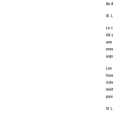
du d
III.
Le c
tôt 
une 
enne
aupa
Les 
tous
rich
mili
paix
IV. 