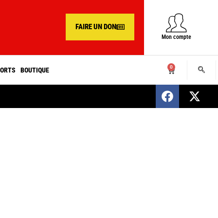
FAIRE UN DON
Mon compte
0
ORTS
BOUTIQUE
SENEGAL : Nomination d’un nouveau présiden