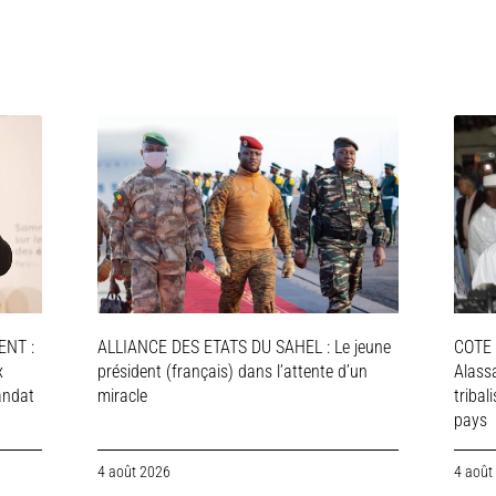
NT :
ALLIANCE DES ETATS DU SAHEL : Le jeune
COTE 
x
président (français) dans l’attente d’un
Alassa
andat
miracle
tribal
pays
4 août 2026
4 août