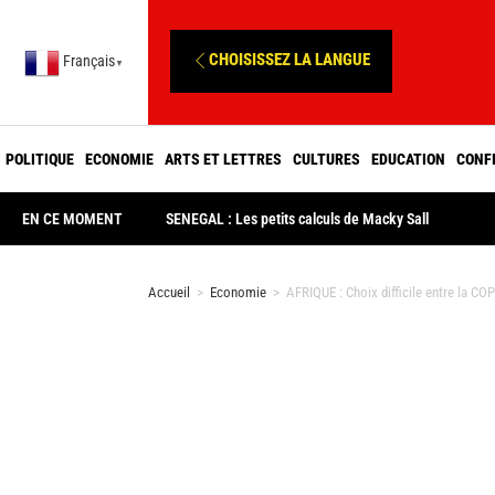
CHOISISSEZ LA LANGUE
Français
▼
POLITIQUE
ECONOMIE
ARTS ET LETTRES
CULTURES
EDUCATION
CONF
EN CE MOMENT
SENEGAL : Les petits calculs de Macky Sall
Accueil
>
Economie
>
AFRIQUE : Choix difficile entre la C