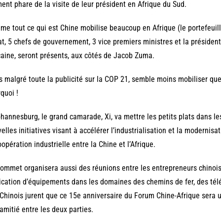
nt phare de la visite de leur président en Afrique du Sud.
e tout ce qui est Chine mobilise beaucoup en Afrique (le portefeuille 
at, 5 chefs de gouvernement, 3 vice premiers ministres et la présiden
caine, seront présents, aux côtés de Jacob Zuma.
s malgré toute la publicité sur la COP 21, semble moins mobiliser q
quoi !
hannesburg, le grand camarade, Xi, va mettre les petits plats dans les
elles initiatives visant à accélérer l’industrialisation et la modernisat
oopération industrielle entre la Chine et l’Afrique.
ommet organisera aussi des réunions entre les entrepreneurs chinois e
ication d’équipements dans les domaines des chemins de fer, des télé
Chinois jurent que ce 15e anniversaire du Forum Chine-Afrique sera u
’amitié entre les deux parties.