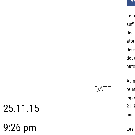
Le p
suff
des 
atte
déce
deux
auto
Au m
DATE
rela
égar
25.11.15
21, 
une 
9:26 pm
Les 