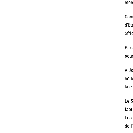
mome
Comm
d’Et
afri
Pari
pour
A Jo
nouv
la c
Le S
fabr
Les 
de l