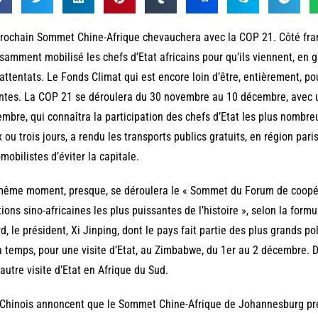
rochain Sommet Chine-Afrique chevauchera avec la COP 21. Côté franç
isamment mobilisé les chefs d’Etat africains pour qu’ils viennent, en 
attentats. Le Fonds Climat qui est encore loin d’être, entièrement, po
ntes. La COP 21 se déroulera du 30 novembre au 10 décembre, avec u
mbre, qui connaîtra la participation des chefs d’Etat les plus nombr
 ou trois jours, a rendu les transports publics gratuits, en région pa
mobilistes d’éviter la capitale.
ême moment, presque, se déroulera le « Sommet du Forum de coopérat
tions sino-africaines les plus puissantes de l’histoire », selon la formul
d, le président, Xi Jinping, dont le pays fait partie des plus grands po
à temps, pour une visite d’Etat, au Zimbabwe, du 1er au 2 décembre. 
autre visite d’Etat en Afrique du Sud.
Chinois annoncent que le Sommet Chine-Afrique de Johannesburg pré