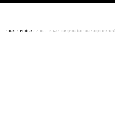
Accueil
>
Politique
>
AFRIQUE DU SUD : Ramaphosa à son tour visé par une enqu