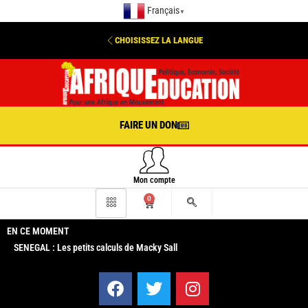
Français
▼
CHOISISSEZ LA LANGUE
FAIRE UN DON
Mon compte
0
EN CE MOMENT
SENEGAL : Les petits calculs de Macky Sall