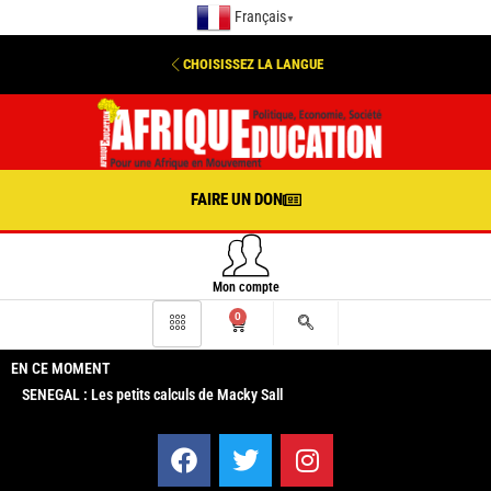
Français
▼
CHOISISSEZ LA LANGUE
FAIRE UN DON
Mon compte
0
EN CE MOMENT
SENEGAL : Les petits calculs de Macky Sall