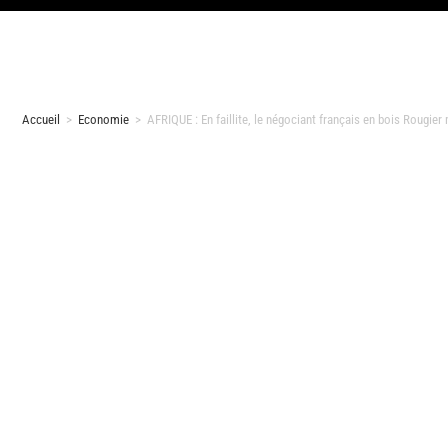
Accueil
>
Economie
>
AFRIQUE : En faillite, le négociant français en bois Rougier 