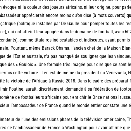
n évoque ni la couleur des joueurs africains, ni leur origine, pour parl
bassadeur apprécierait encore moins qu’on dise (à mots couverts) que
çafrique (politique installée par De Gaulle pour pomper toutes les res
ce), qui ont atteint leur apogée dans le domaine de football, avec 60%
endants), comme titulaires indiscutables et indiscutés, ayant permis c
inale. Pourtant, même Barack Obama, l’ancien chef de la Maison Blan
que de l’Est et australe, n’a pas manqué de souligner que les vainque
que des « Gaulois ». Une formule très imagée pour dire que ce sont les
permis cette victoire. Il en est de même du président du Venezuela, N.
cité la victoire de l’Afrique à Russie 2018. Dans le cadre des préparati
imir Poutine, aurait, discrètement, demandé à sa fédération de footbal
omène de footballeurs africains pour enrichir le Onze national russe. 
ieur l’ambassadeur de France quand le monde entier constate une é
imateur de l’une des émissions phares de la télévision américaine, The
res de l’ambassadeur de France à Washington pour avoir affirmé que 