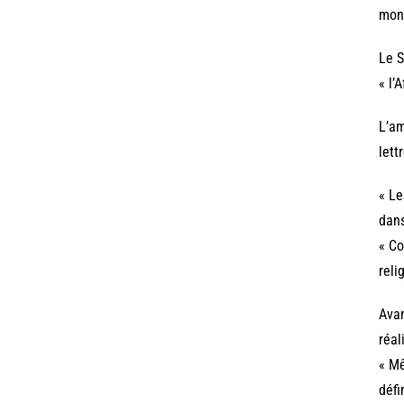
mond
Le S
« l’
L’am
lett
« Le
dans
« Co
reli
Avan
réal
« Mê
défi