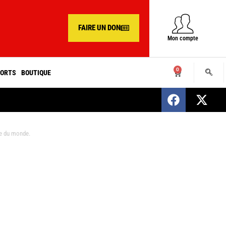
FAIRE UN DON
Mon compte
0
ORTS
BOUTIQUE
SENEGAL : Nomination d’un nouveau présiden
pe du monde.