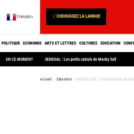
CHOISISSEZ LA LANGUE
Français
▼
POLITIQUE
ECONOMIE
ARTS ET LETTRES
CULTURES
EDUCATION
CONF
EN CE MOMENT
SENEGAL : Les petits calculs de Macky Sall
Accueil
>
Education
>
RUSSIE 2018 : L’ambassadeur de France