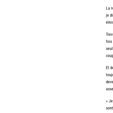
La r
je d
émis
Trev
fois
seul
coup
Et d
touj
deve
asse
« Je
sont