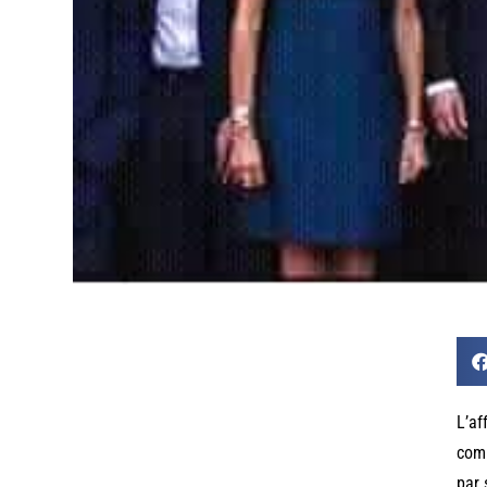
L’af
comm
par 