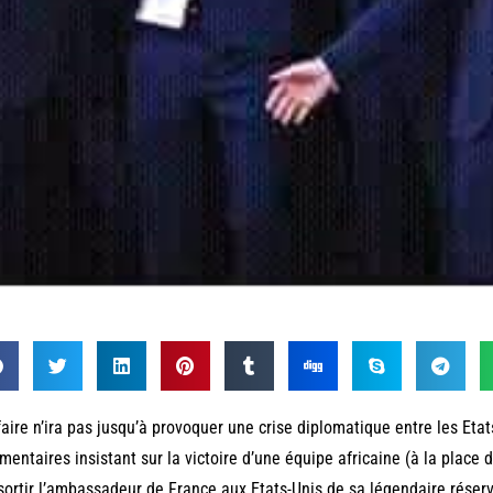
faire n’ira pas jusqu’à provoquer une crise diplomatique entre les Etat
entaires insistant sur la victoire d’une équipe africaine (à la place d
sortir l’ambassadeur de France aux Etats-Unis de sa légendaire rése