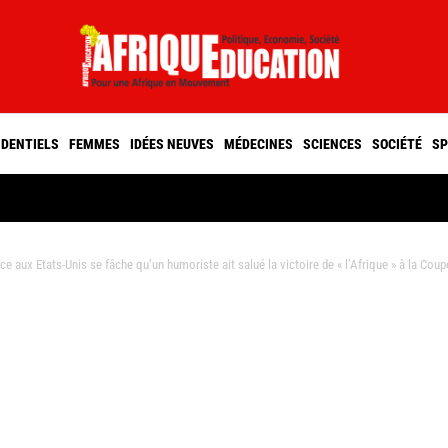
IDENTIELS
FEMMES
IDÉES NEUVES
MÉDECINES
SCIENCES
SOCIÉTÉ
SP
 aux Etats-Unis se fâche qu’un humoriste ait salué la victoire de « l’Afrique » à la Cou