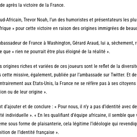
e après la victoire de la France.
ud-Africain, Trevor Noah, l’un des humoristes et présentateurs les plus
Afrique » pour cette victoire en raison des origines immigrées de bea
bassadeur de France à Washington, Gérard Araud, lui a, sèchement, ré
re que « rien ne pourrait être plus éloigné de la réalité ».
s origines riches et variées de ces joueurs sont le reflet de la diversi
 cette missive, également, publiée par l’ambassade sur Twitter. Et de
ntrairement aux Etats-Unis, la France ne se réfère pas à ses citoyens 
gion ou de leur origine ».
t d’ajouter et de conclure : « Pour nous, il n’y a pas d’identité avec de
ité individuelle ». « En les qualifiant d’équipe africaine, il semble que 
me sous forme de plaisanterie, cela légitime l’idéologie qui revendiq
nition de l’identité française ».