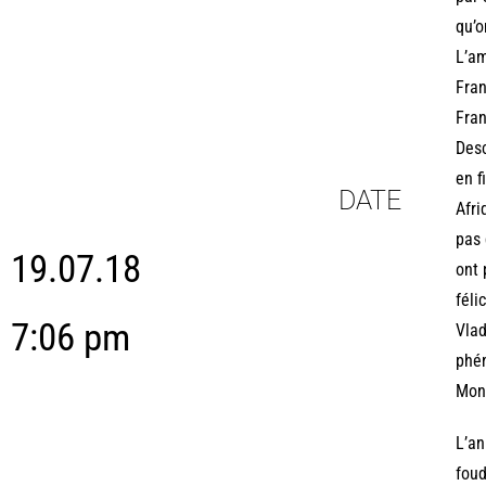
qu’o
L’am
Fran
Fran
Desc
en f
DATE
Afri
pas 
19.07.18
ont 
féli
7:06 pm
Vlad
phén
Mons
L’an
foud