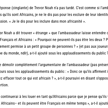
éponse (cinglante) de Trevor Noah n’a pas tardé. C’est comme si l’am
is qu’ils sont Africains, je ne le dis pas pour les exclure de leur identi
sion. « Je le dis pour les inclure dans mon africanité ».
or Noah a dit trouver « étrange » que l’ambassadeur laisse entendre q
 Français et Africains : « Pourquoi ne peuvent-ils pas être les deux ? P
ement permise à un petit groupe de personnes ? » (et pas aux joueurs 
e du monde, ndlr), a-t-il ajouté sous les applaudissements du public 
e démolir complètement l’argumentaire de l’ambassadeur (pas présent
ours sous les applaudissements du public : « Donc ce qu’ils affirment i
z effacer tout ce qui est africain ? », a-t-il poursuivi en disant s’op
rtion.
 continuerai à les louer en tant qu’Africains parce que je pense qu’ils
 Africains– et ils peuvent être Français en même temps », a-t-il ajout