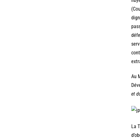
liby
(Cou
dign
pass
défe
serv
cont
ext
Au M
Déve
et d
La T
d’ob