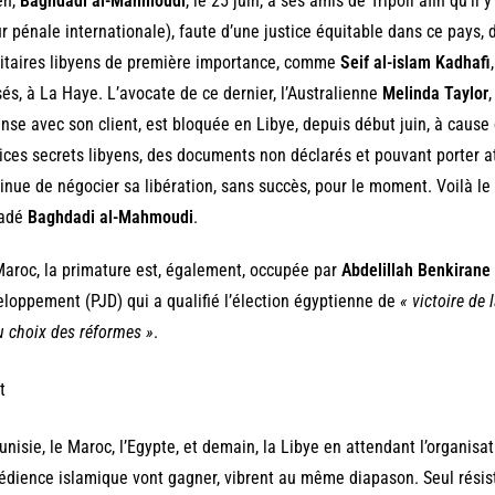
en,
Baghdadi al-Mahmoudi
, le 25 juin, à ses amis de Tripoli afin qu’il
r pénale internationale), faute d’une justice équitable dans ce pays
itaires libyens de première importance, comme
Seif al-islam Kadhafi
és, à La Haye. L’avocate de ce dernier, l’Australienne
Melinda Taylor
nse avec son client, est bloquée en Libye, depuis début juin, à cause 
ices secrets libyens, des documents non déclarés et pouvant porter at
inue de négocier sa libération, sans succès, pour le moment. Voilà l
radé
Baghdadi al-Mahmoudi
.
aroc, la primature est, également, occupée par
Abdelillah Benkirane
loppement (PJD) qui a qualifié l’élection égyptienne de
« victoire de
u choix des réformes »
.
unisie, le Maroc, l’Egypte, et demain, la Libye en attendant l’organisat
édience islamique vont gagner, vibrent au même diapason. Seul résiste