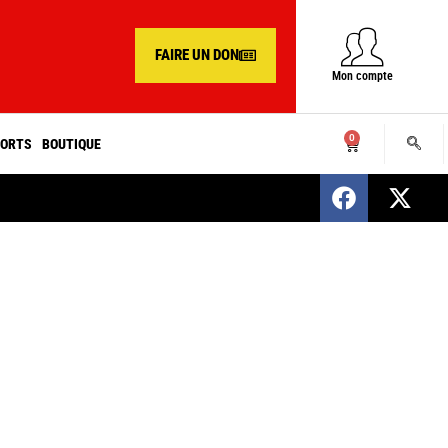
FAIRE UN DON
Mon compte
0
ORTS
BOUTIQUE
SENEGAL : Nomination d’un nouveau présiden