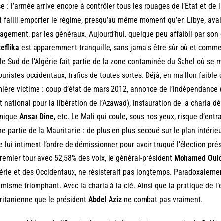
e : l’armée arrive encore à contrôler tous les rouages de l’Etat et de 
t failli emporter le régime, presqu’au même moment qu’en Libye, ava
gement, par les généraux. Aujourd’hui, quelque peu affaibli par son 
eflika
est apparemment tranquille, sans jamais être sûr où et comment
le Sud de l’Algérie fait partie de la zone contaminée du Sahel où se 
ouristes occidentaux, trafics de toutes sortes. Déjà, en maillon faible 
ière victime : coup d’état de mars 2012, annonce de l’indépendanc
 national pour la libération de l’Azawad), instauration de la charia 
amique
Ansar Dine
, etc. Le Mali qui coule, sous nos yeux, risque d’entra
e partie de la Mauritanie : de plus en plus secoué sur le plan intérieur
le lui intiment l’ordre de démissionner pour avoir truqué l’élection prés
remier tour avec 52,58% des voix, le général-président
Mohamed Ould
gérie et des Occidentaux, ne résisterait pas longtemps. Paradoxalemen
lamisme triomphant. Avec la charia à la clé. Ainsi que la pratique de
itanienne que le président
Abdel Aziz
ne combat pas vraiment.