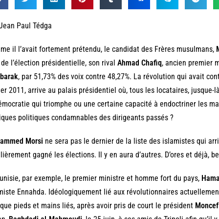
 Jean Paul Tédga
e il l’avait fortement prétendu, le candidat des Frères musulmans,
 de l’élection présidentielle, son rival
Ahmad Chafiq
, ancien premier m
barak
, par 51,73% des voix contre 48,27%. La révolution qui avait con
ier 2011, arrive au palais présidentiel où, tous les locataires, jusque-l
émocratie qui triomphe ou une certaine capacité à endoctriner les m
iques politiques condamnables des dirigeants passés ?
ammed Morsi
ne sera pas le dernier de la liste des islamistes qui arr
lièrement gagné les élections. Il y en aura d’autres. D’ores et déjà, b
unisie, par exemple, le premier ministre et homme fort du pays,
Hama
miste Ennahda. Idéologiquement lié aux révolutionnaires actuellement 
que pieds et mains liés, après avoir pris de court le président
Moncef