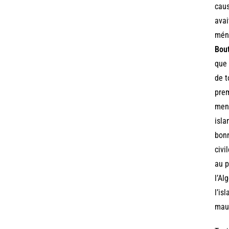
caus
avai
ména
Bout
que 
de t
prem
ment
isl
bonn
civi
au p
l’Al
l’is
maur