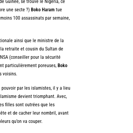
de Guinée, se trouve le Nigeria, ce
core une secte ?)
Boko Haram
tue
u moins 100 assassinats par semaine,
tionale ainsi que le ministre de la
la retraite et cousin du Sultan de
 NSA (conseiller pour la sécurité
ant particulièrement poreuses,
Boko
s voisins.
pouvoir par les islamistes, il y a lieu
slamisme devient triomphant. Avec,
s filles sont outrées que les
 tête et de cacher leur nombril, avant
oleurs qu’on va couper.