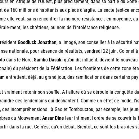
ours en Afrique de l’Ouest, plus précisément, dans sa partie du Golfe 
t de 160 millions d’habitants aux pieds d’argile. La secte (est-ce en
e elle veut, sans rencontrer la moindre résistance : en moyenne, a
rale-ment, les chrétiens, au nom de l’intolérance religieuse.
président
Goodluck Jonathan
, a limogé, son conseiller à la sécurité na
nse nationale, pour absence de résultats, vendredi 22 juin. Colonel à 
to dans le Nord,
Sambo Dasuki
qu’on dit influent, devient le nouveau
onale) du président de la Fédération. Les frontières de cette zone ét
am
entretient, déjà, au grand jour, des ramifications dans certains pay
aut vraiment retenir son souffle. A l’allure où se déroule la conquête du 
raindre des lendemains qui déchantent. Comme un effet de mode, l’i
, des incompréhensions : à Gao et Tombouctou, par exemple, les jeune
bres du Mouvement
Ansar Dine
leur intiment l’ordre de se couvrir la
ortir dans la rue. Ce n’est qu’un début. Bientôt, ce sont les bras des v