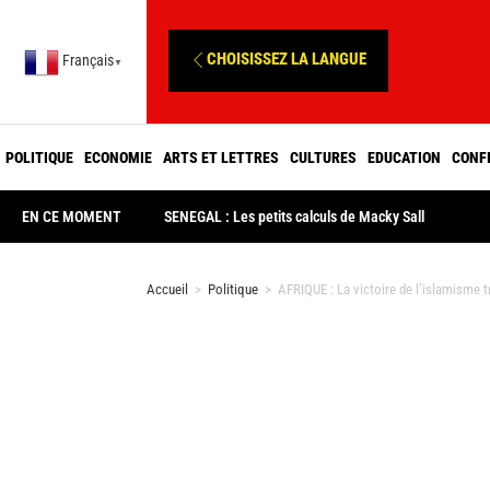
CHOISISSEZ LA LANGUE
Français
▼
POLITIQUE
ECONOMIE
ARTS ET LETTRES
CULTURES
EDUCATION
CONF
EN CE MOMENT
SENEGAL : Les petits calculs de Macky Sall
Accueil
>
Politique
>
AFRIQUE : La victoire de l’islamisme 