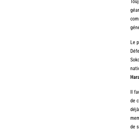
Touj
géan
comm
géné
Le 
Défe
Soko
nati
Har
Il f
de c
déjà
mem
de s