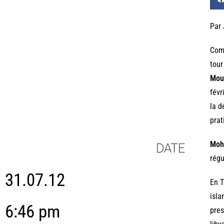
Par
Comm
tour
Mou
févr
la d
prat
Moh
DATE
régu
31.07.12
En T
isla
6:46 pm
pres