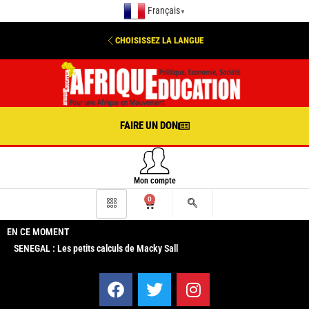
Français
▼
CHOISISSEZ LA LANGUE
FAIRE UN DON
Mon compte
0
EN CE MOMENT
SENEGAL : Les petits calculs de Macky Sall