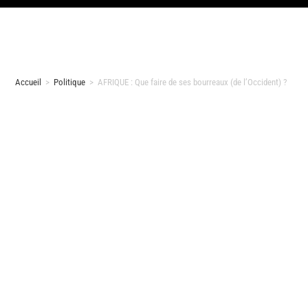
Accueil
>
Politique
>
AFRIQUE : Que faire de ses bourreaux (de l’Occident) ?