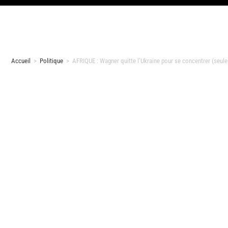
Accueil
>
Politique
>
AFRIQUE : Wagner quitte l’Ukraine pour se concentrer (seulem