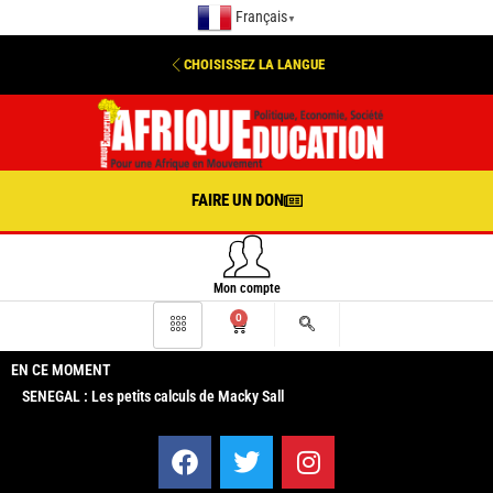
Français
▼
CHOISISSEZ LA LANGUE
FAIRE UN DON
Mon compte
0
EN CE MOMENT
SENEGAL : Les petits calculs de Macky Sall