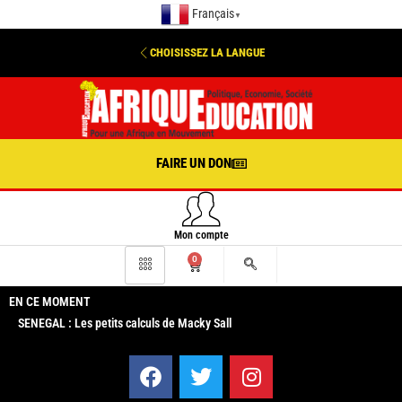
Français
▼
CHOISISSEZ LA LANGUE
FAIRE UN DON
Mon compte
0
EN CE MOMENT
SENEGAL : Les petits calculs de Macky Sall