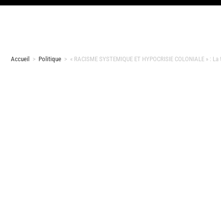
Accueil
>
Politique
>
« RACISME SYSTEMIQUE ET HYPOCRISIE COLONIALE » : La très