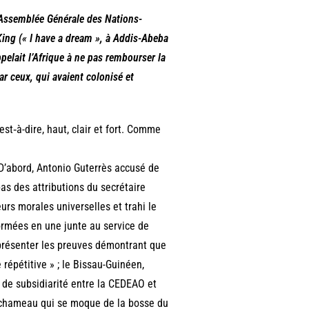
l’Assemblée Générale des Nations-
King (« I have a dream », à Addis-Abeba
ppelait l’Afrique à ne pas rembourser la
ar ceux, qui avaient colonisé et
est‐à-dire, haut, clair et fort. Comme
D’abord, Antonio Guterrès accusé de
pas des attributions du secrétaire
eurs morales universelles et trahi le
ormées en une junte au service de
 présenter les preuves démontrant que
répétitive » ; le Bissau-Guinéen,
 de subsidiarité entre la CEDEAO et
 chameau qui se moque de la bosse du