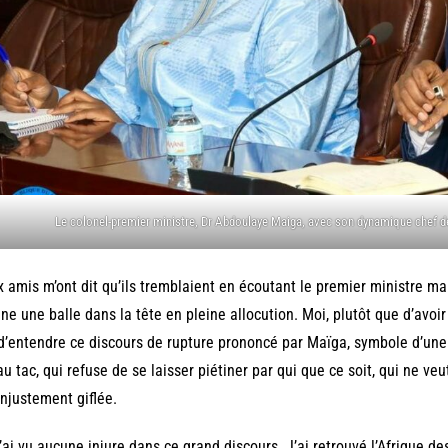
Le colonel-premier ministre, Dr Abdoulaye Maiga, avec son dynamique chef de
 amis m’ont dit qu’ils tremblaient en écoutant le premier ministre mal
ne une balle dans la tête en pleine allocution. Moi, plutôt que d’avoir p
 d’entendre ce discours de rupture prononcé par Maïga, symbole d’une
au tac, qui refuse de se laisser piétiner par qui que ce soit, qui ne ve
injustement giflée.
’ai vu aucune injure dans ce grand discours. J’ai retrouvé l’Afrique des