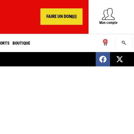
FAIRE UN DON
Mon compte
0
ORTS
BOUTIQUE
SENEGAL : Nomination d’un nouveau présiden