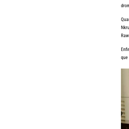
dro
Quan
Nkru
Rawl
Enfi
que 