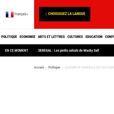
CHOISISSEZ LA LANGUE
Français
▼
POLITIQUE
ECONOMIE
ARTS ET LETTRES
CULTURES
EDUCATION
CONF
EN CE MOMENT
SENEGAL : Les petits calculs de Macky Sall
Accueil
>
Politique
>
ASSEMBLEE GENERALE DES NATIONS-UN