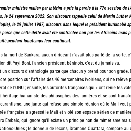
remier ministre malien par intérim a pris la parole à la 77e session de 
s, le 24 septembre 2022. Son discours rappelle celui de Martin Luther 
iopie), le 29 juillet 1987, discours dans lequel le président burkinabè a
e parce que cette dette avait été contractée non par les Africains mais p
oité pendant longtemps leur continent.
s la mort de Sankara, aucun dirigeant n’avait plus parlé de la sorte, c’
bien dit Yayi Boni, l’ancien président béninois, c’est du jamais vu.
t un discours d’anthologie parce que chacun y prend pour son grade. 
dre position sur l’affaire des 46 mercenaires ivoiriens, qui ne relève 
ral de l’ONU ; ensuite, les autorités françaises qui « ont renié les val
d héritage humaniste des philosophes des lumières et se sont transf
scurantisme, une junte qui refuse une simple réunion où le Mali veut
mée française a agressé le Mali et violé son espace aérien de manière 
o Embalo, qui ignore qu’il existe un principe non de mimétisme mais
Nations-Unies ; le donneur de leçons, Dramane Ouattara, comparé au