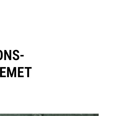
ONS-
REMET