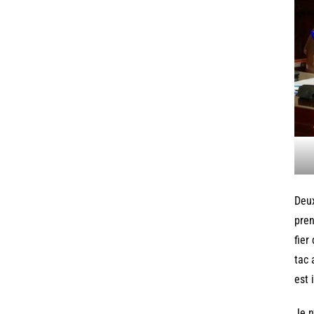
Deux
pren
fier
tac 
est 
Je n