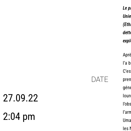
Le p
Unie
(Eth
dett
expl
Aprè
l’a 
C’es
DATE
pren
géné
27.09.22
lour
l’ob
l’ar
2:04 pm
Umar
les 