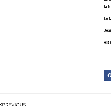
la N
Le M
Jea
est 
PREVIOUS