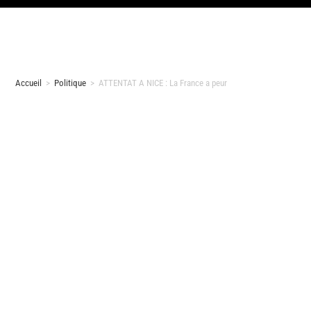
Accueil
>
Politique
>
ATTENTAT A NICE : La France a peur