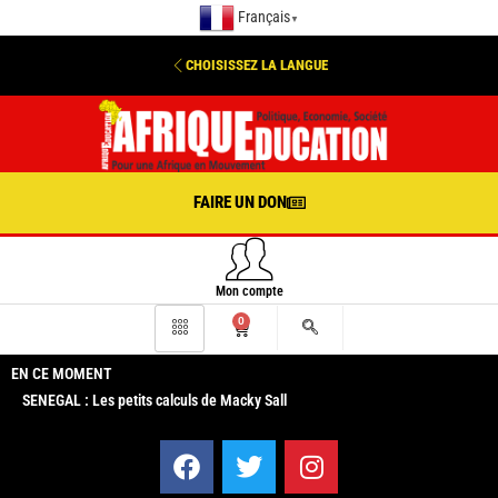
Français
▼
CHOISISSEZ LA LANGUE
FAIRE UN DON
Mon compte
0
EN CE MOMENT
SENEGAL : Les petits calculs de Macky Sall