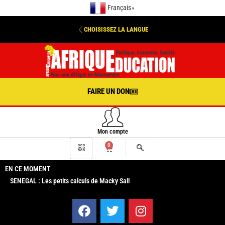
Français
▼
CHOISISSEZ LA LANGUE
FAIRE UN DON
Mon compte
0
EN CE MOMENT
SENEGAL : Les petits calculs de Macky Sall