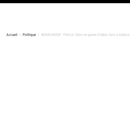
Accueil
>
Politique
>
BENIN-NIGER : Patrice Talon en panne d’idées face à Abdou