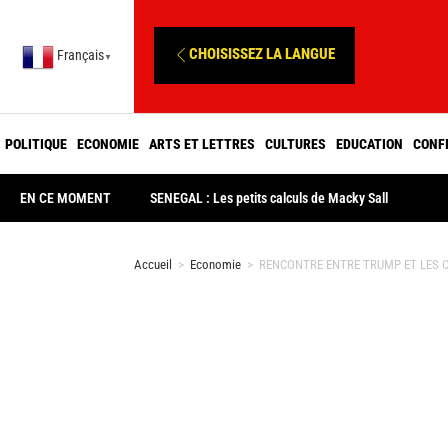
CHOISISSEZ LA LANGUE
Français
▼
POLITIQUE
ECONOMIE
ARTS ET LETTRES
CULTURES
EDUCATION
CONF
EN CE MOMENT
SENEGAL : Les petits calculs de Macky Sall
Accueil
>
Economie
>
RENCONTRE ENTRE TRUMP ET LES CINQ 