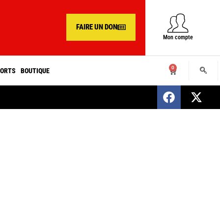
FAIRE UN DON
Mon compte
0
ORTS
BOUTIQUE
SENEGAL : Nomination d’un nouveau présiden