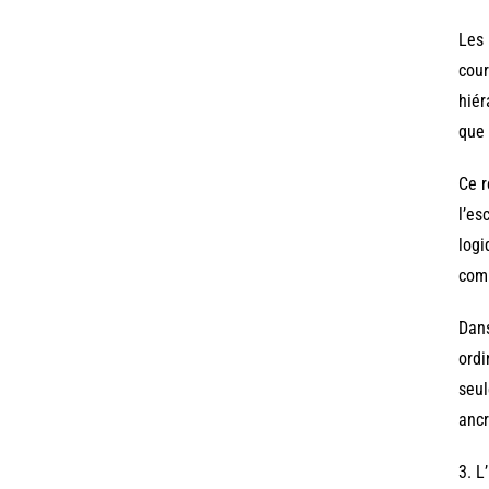
Les 
cour
hiér
que 
Ce r
l’es
logi
comm
Dans
ordi
seul
ancr
3. L