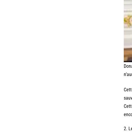
Dona
n’au
Cett
sauv
Cett
enco
2. L