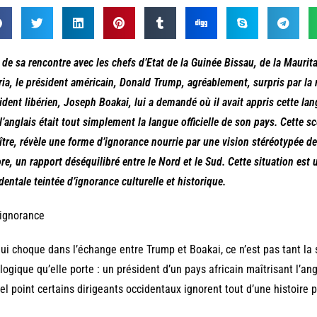
 de sa rencontre avec les chefs d’Etat de la Guinée Bissau, de la Mauri
ria, le président américain, Donald Trump, agréablement, surpris par la m
ident libérien, Joseph Boakai, lui a demandé où il avait appris cette lan
l’anglais était tout simplement la langue officielle de son pays. Cette s
ître, révèle une forme d’ignorance nourrie par une vision stéréotypée d
re, un rapport déséquilibré entre le Nord et le Sud. Cette situation es
dentale teintée d’ignorance culturelle et historique.
’ignorance
ui choque dans l’échange entre Trump et Boakai, ce n’est pas tant la 
logique qu’elle porte : un président d’un pays africain maîtrisant l’a
el point certains dirigeants occidentaux ignorent tout d’une histoire 