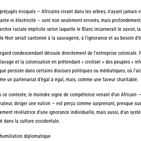
préjugés évoqués — Africains vivant dans les arbres, n’ayant jamais v
ante ni électricité — sont non seulement erronés, mais profondément, 
archie raciale implicite selon laquelle le Blanc incarnerait le savoir, la
le Noir serait cantonné à la sauvagerie, à l’ignorance et au besoin d’ê
egard condescendant découle directement de l’entreprise coloniale. Pe
clavage et la colonisation en prétendant « civiliser » des peuples « inf
que persiste dans certains discours politiques ou médiatiques, où l’ai
e un partenariat d’égal à égal, mais, comme une faveur charitable.
 ce contexte, le moindre signe de compétence venant d’un Africain — p
nateur, diriger une nation — est perçu comme surprenant, presque sus
ement révélatrice d’une ignorance individuelle, mais aussi, d’un sys
é dans la culture occidentale.
’humiliation diplomatique