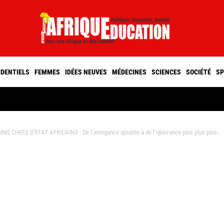
IDENTIELS
FEMMES
IDÉES NEUVES
MÉDECINES
SCIENCES
SOCIÉTÉ
SP
CHEFS D’ETAT AFRICAINS : De l’arrogance ajoutée à de l’ignorance plus plus plus…