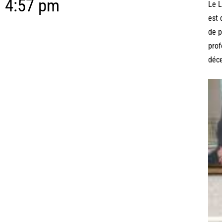
4:57 pm
Le L
est 
de p
prof
déce