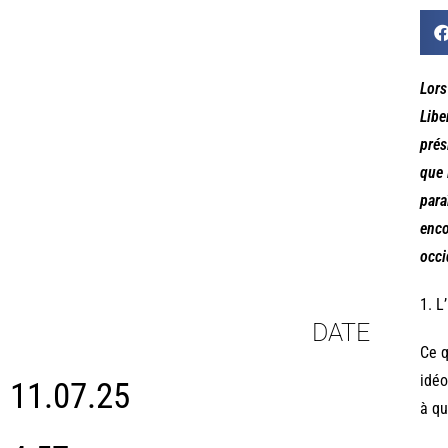
Lors
Libe
prés
que 
para
enco
occi
1. L
DATE
Ce q
idéo
11.07.25
à qu