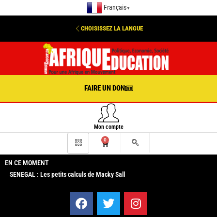
Français
▼
CHOISISSEZ LA LANGUE
FAIRE UN DON
Mon compte
0
EN CE MOMENT
SENEGAL : Les petits calculs de Macky Sall