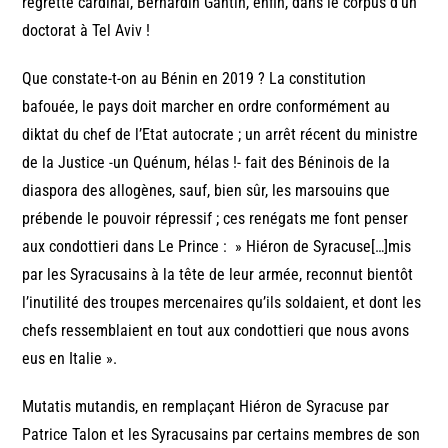
regretté cardinal, Bernardin Gantin, enfin, dans le corpus d’un
doctorat à Tel Aviv !
Que constate-t-on au Bénin en 2019 ? La constitution
bafouée, le pays doit marcher en ordre conformément au
diktat du chef de l’Etat autocrate ; un arrêt récent du ministre
de la Justice -un Quénum, hélas !- fait des Béninois de la
diaspora des allogènes, sauf, bien sûr, les marsouins que
prébende le pouvoir répressif ; ces renégats me font penser
aux condottieri dans Le Prince : » Hiéron de Syracuse[…]mis
par les Syracusains à la tête de leur armée, reconnut bientôt
l’inutilité des troupes mercenaires qu’ils soldaient, et dont les
chefs ressemblaient en tout aux condottieri que nous avons
eus en Italie ».
Mutatis mutandis, en remplaçant Hiéron de Syracuse par
Patrice Talon et les Syracusains par certains membres de son