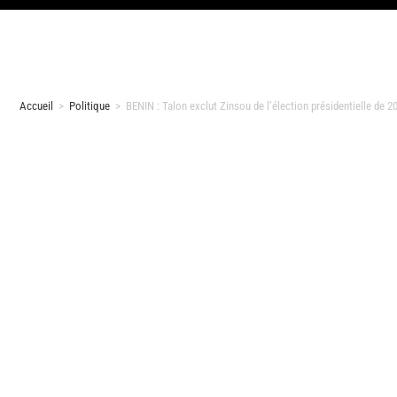
Accueil
>
Politique
>
BENIN : Talon exclut Zinsou de l’élection présidentielle de 