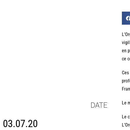
L’Or
vigi
en p
ce c
Ces 
prof
Fran
Le m
DATE
Le c
03.07.20
L’Or