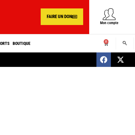
FAIRE UN DON
Mon compte
0
ORTS
BOUTIQUE
SENEGAL : Nomination d’un nouveau présiden