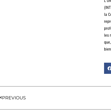
L’UN
(INT
la C
repr
prof
les 
que,
bien
PREVIOUS