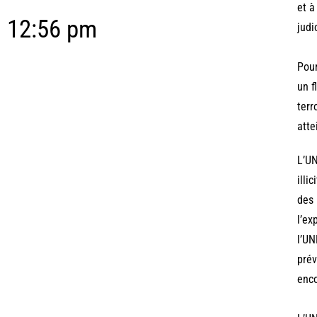
et à
12:56 pm
judi
Pour
un f
terr
atte
L’UN
illi
des 
l’ex
l’UN
prév
enco