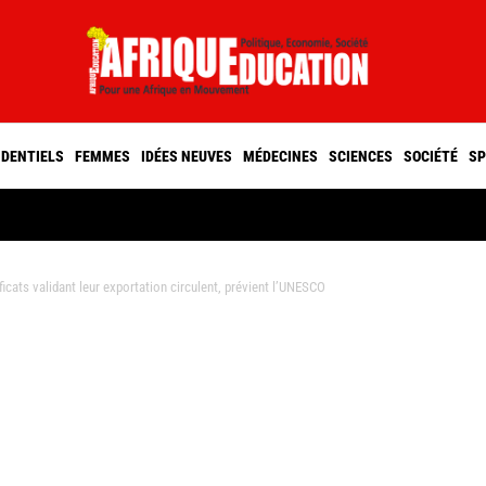
IDENTIELS
FEMMES
IDÉES NEUVES
MÉDECINES
SCIENCES
SOCIÉTÉ
SP
icats validant leur exportation circulent, prévient l’UNESCO