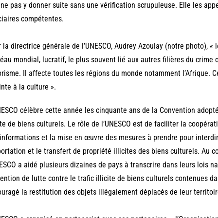
 ne pas y donner suite sans une vérification scrupuleuse. Elle les app
ciaires compétentes.
 la directrice générale de l’UNESCO, Audrey Azoulay (notre photo), « le 
léau mondial, lucratif, le plus souvent lié aux autres filières du crim
orisme. Il affecte toutes les régions du monde notamment l’Afrique. 
inte à la culture ».
ESCO célèbre cette année les cinquante ans de la Convention adoptée 
cite de biens culturels. Le rôle de l’UNESCO est de faciliter la coopérat
informations et la mise en œuvre des mesures à prendre pour interdir
portation et le transfert de propriété illicites des biens culturels. Au
ESCO a aidé plusieurs dizaines de pays à transcrire dans leurs lois na
ention de lutte contre le trafic illicite de biens culturels contenues 
uragé la restitution des objets illégalement déplacés de leur territoi