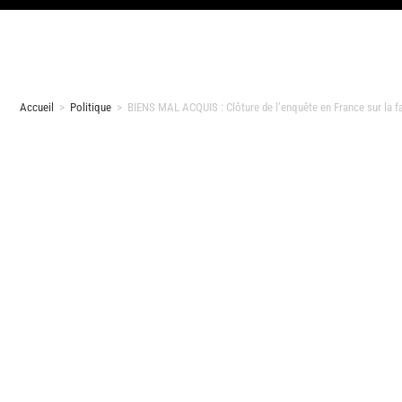
Accueil
>
Politique
>
BIENS MAL ACQUIS : Clôture de l’enquête en France sur la 