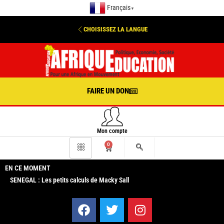
Français
▼
CHOISISSEZ LA LANGUE
FAIRE UN DON
Mon compte
0
EN CE MOMENT
SENEGAL : Les petits calculs de Macky Sall