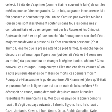
celle-ci, il évite de s’exprimer (comme il aime souvent le faire) devant les
médias pour se faire congratuler. Cette fois, sa grande inconscience lui a
fait pousser le bouchon trop loin : On ne s’amuse pas avec les Mollahs
(qui en plus sont discrètement soutenus dans tous les domaines y
compris militaire et du renseignement par les Russes et les Chinois).
Après avoir jeté hier en pâture son chef du Pentagone et son chef d’état
major venus devant la presse où ils n’ont convaincu personne (c’est
Trump lui-même que la presse attend de pied ferme), ils ont changé de
discours en affirmant que l’opération (qui devrait s’étaler à 4 semaines
au moins) n’a pas pour but de changer le régime iranien. Ah bon ? C’est
nouveau ça ! Pourquoi Trump envoyait-il les Iraniens dans les rues où on
a noté plusieurs dizaines de milliers de morts, ces derniers mois ?
Pourquoi a-t-il assassiné le guide suprême, Ali Khamenei (alors qu’il était
le plus modéré de la ligne dure qui est en train de lui succéder) ? En
désespoir de cause, Trump demande depuis ce matin à tous les
ressortissants américains à quitter tous les pays de la zone y compris
Israël. Il s’agit des pays suivants : Bahrein, Egypte, Iran, Irak, Israël,
Gaza, Jordanie, Koweit, Liban, Oman, Qatar, Arabie Saoudite, Syrie,