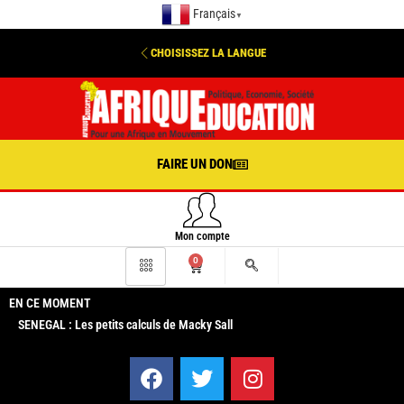
Français
▼
CHOISISSEZ LA LANGUE
FAIRE UN DON
Mon compte
0
EN CE MOMENT
SENEGAL : Les petits calculs de Macky Sall