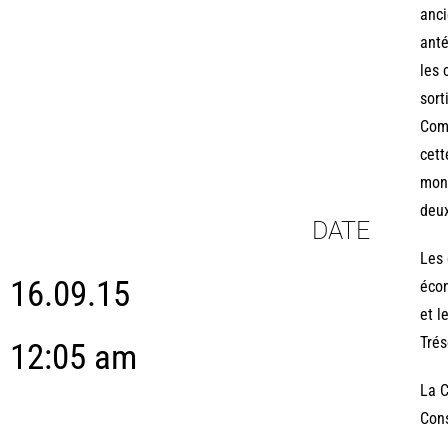
anci
anté
les 
sort
Comp
cett
mont
deux
DATE
Les 
16.09.15
écon
et l
Trés
12:05 am
La C
Cons