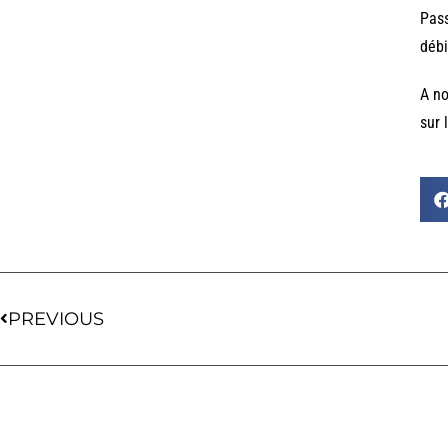
Pass
débi
A no
sur 
PREVIOUS