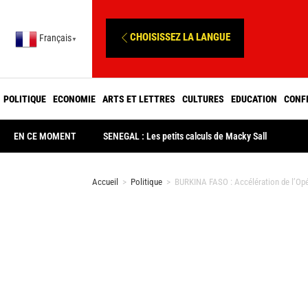
CHOISISSEZ LA LANGUE
Français
▼
POLITIQUE
ECONOMIE
ARTS ET LETTRES
CULTURES
EDUCATION
CONF
EN CE MOMENT
SENEGAL : Les petits calculs de Macky Sall
Accueil
>
Politique
>
BURKINA FASO : Accélération de l’Op