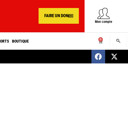
FAIRE UN DON
Mon compte
0
ORTS
BOUTIQUE
SENEGAL : Nomination d’un nouveau présiden