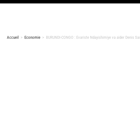
Accueil
>
Economie
>
BURUNDI-CONGO : Evariste Ndayishimiye va aider Denis Sa