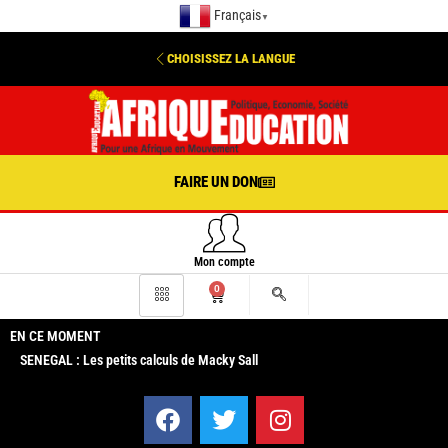
Français
▼
CHOISISSEZ LA LANGUE
FAIRE UN DON
Mon compte
0
EN CE MOMENT
SENEGAL : Les petits calculs de Macky Sall