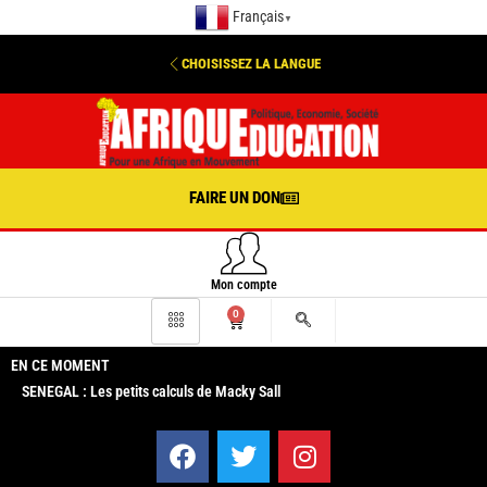
Français
▼
CHOISISSEZ LA LANGUE
FAIRE UN DON
Mon compte
0
EN CE MOMENT
SENEGAL : Les petits calculs de Macky Sall