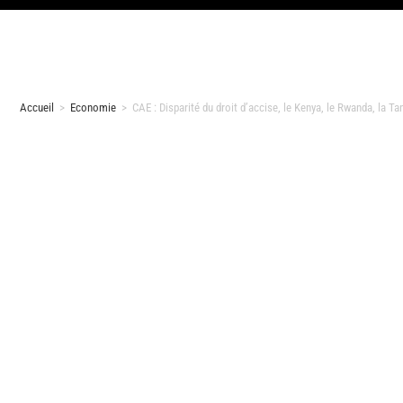
Accueil
>
Economie
>
CAE : Disparité du droit d’accise, le Kenya, le Rwanda, la T