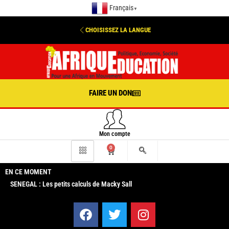
Français
▼
CHOISISSEZ LA LANGUE
FAIRE UN DON
Mon compte
0
EN CE MOMENT
SENEGAL : Les petits calculs de Macky Sall