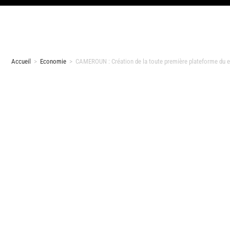
Accueil
>
Economie
>
CAMEROUN : Création de la toute première plateforme du