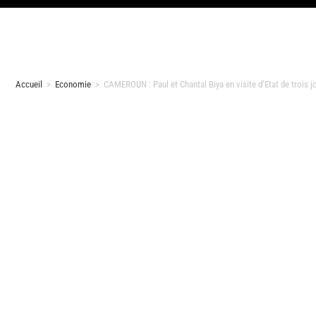
Accueil
>
Economie
>
CAMEROUN : Paul et Chantal Biya en visite d’Etat de trois jo