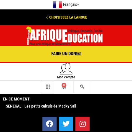
Français
▼
CHOISISSEZ LA LANGUE
FAIRE UN DON
Mon compte
0
EN CE MOMENT
SENEGAL : Les petits calculs de Macky Sall