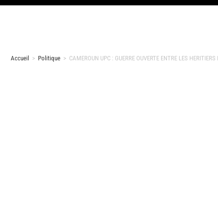
Accueil
>
Politique
>
CAMEROUN UPC : GUERRE OUVERTE ENTRE LES HERITIERS