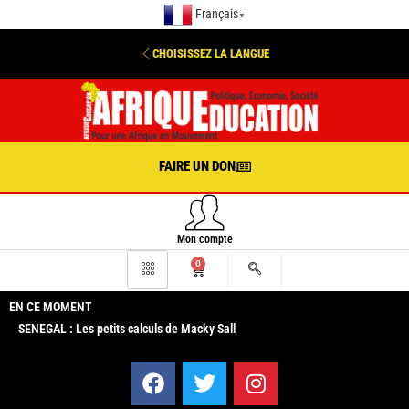
Français
▼
CHOISISSEZ LA LANGUE
FAIRE UN DON
Mon compte
0
EN CE MOMENT
SENEGAL : Les petits calculs de Macky Sall