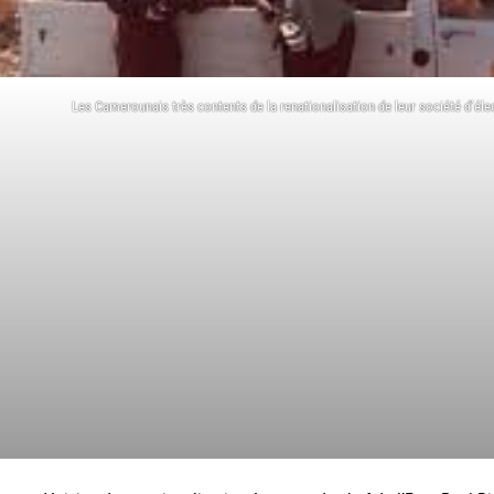
Les Camerounais très contents de la renationalisation de leur société d’élec