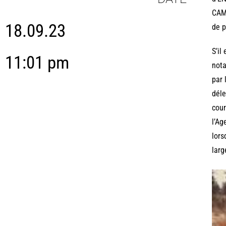
CAMW
18.09.23
de p
S’il
11:01 pm
nota
par 
déle
cour
l’Ag
lors
larg