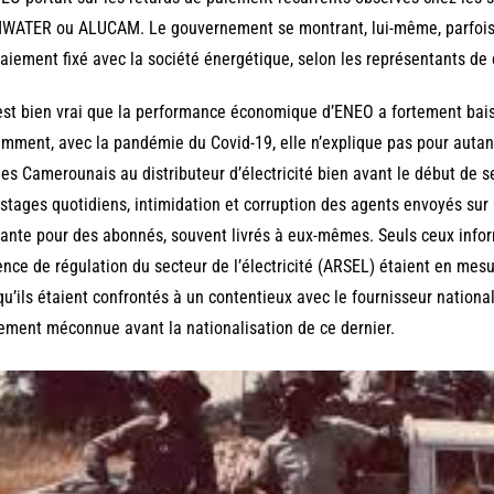
ATER ou ALUCAM. Le gouvernement se montrant, lui-même, parfois i
aiement fixé avec la société énergétique, selon les représentants de 
 est bien vrai que la performance économique d’ENEO a fortement bai
mment, avec la pandémie du Covid-19, elle n’explique pas pour auta
les Camerounais au distributeur d’électricité bien avant le début de se
stages quotidiens, intimidation et corruption des agents envoyés sur
ante pour des abonnés, souvent livrés à eux-mêmes. Seuls ceux inform
ence de régulation du secteur de l’électricité (ARSEL) étaient en mesur
qu’ils étaient confrontés à un contentieux avec le fournisseur nationa
ement méconnue avant la nationalisation de ce dernier.