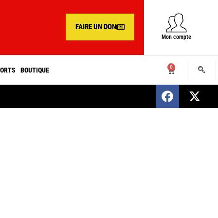
FAIRE UN DON
Mon compte
0
ORTS
BOUTIQUE
SENEGAL : Nomination d’un nouveau présiden