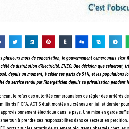
s plusieurs mois de concertation, le gouvernement camerounais s’est fin
ociété de distribution d’électricité, ENEO. Une décision que salueront, t
osé, depuis un moment, à céder ses parts de 51%, et les populations lo
ité du service rendu par l’énergéticien depuis sa privatisation pendant 
nçant le refus des autorités camerounaises de régler des arriérés d
milliards F CFA, ACTIS était montée au créneau en juillet dernier pou
 approvisionnement électrique dans le pays. Une mise en garde suffis
ameroun à prendre ses responsabilités dans ce secteur en perdition. E
EO portait sur les retards de paiement récurrents observés chez les s