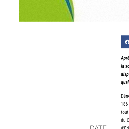
Aprè
la s
disp
qual
Déno
186 
tout
du C
DATE
d’EN