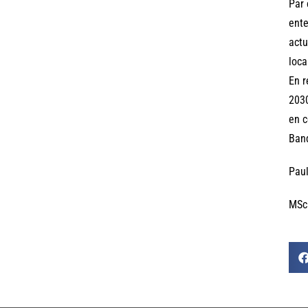
Par 
ente
actu
loca
En r
2030
en c
Banq
Paul
MSc 