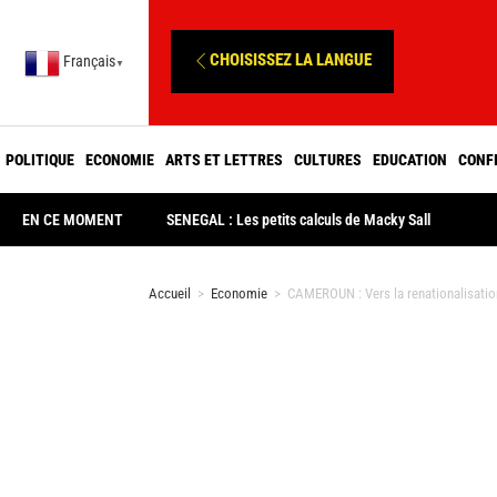
CHOISISSEZ LA LANGUE
Français
▼
POLITIQUE
ECONOMIE
ARTS ET LETTRES
CULTURES
EDUCATION
CONF
EN CE MOMENT
SENEGAL : Les petits calculs de Macky Sall
Accueil
>
Economie
>
CAMEROUN : Vers la renationalisation 