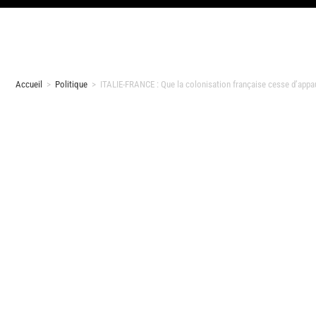
Accueil
>
Politique
>
ITALIE-FRANCE : Que la colonisation française cesse d’appau