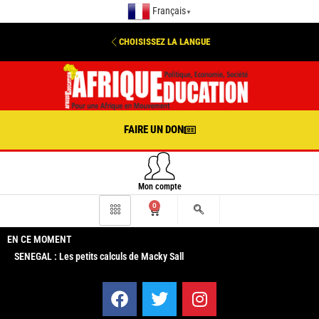
Français
▼
CHOISISSEZ LA LANGUE
FAIRE UN DON
Mon compte
0
EN CE MOMENT
SENEGAL : Les petits calculs de Macky Sall