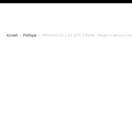
Accueil
>
Politique
>
PRESIDENTIELLE EN COTE D’IVOIRE : Gbagbo s’adresse à Ouat