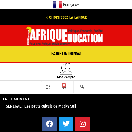
Français
▼
CHOISISSEZ LA LANGUE
FAIRE UN DON
Mon compte
0
EN CE MOMENT
SENEGAL : Les petits calculs de Macky Sall