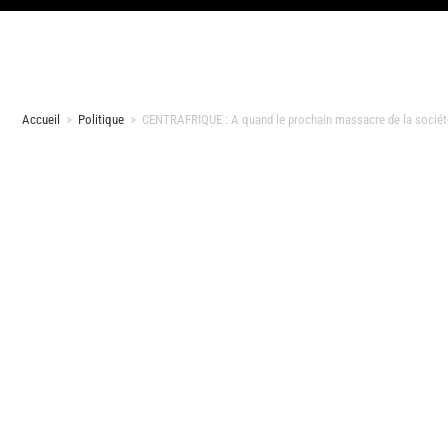
Accueil
>
Politique
>
CENTRAFRIQUE : A quand le prochain massacre de la sociét