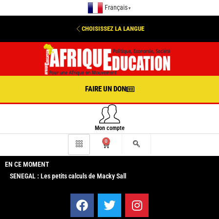
Français
▼
CHOISISSEZ LA LANGUE
FAIRE UN DON
Mon compte
0
EN CE MOMENT
SENEGAL : Les petits calculs de Macky Sall