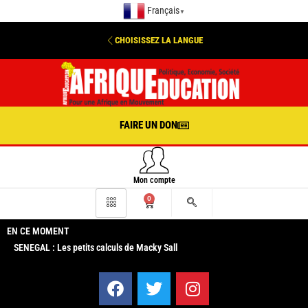
Français
▼
CHOISISSEZ LA LANGUE
FAIRE UN DON
Mon compte
0
EN CE MOMENT
SENEGAL : Les petits calculs de Macky Sall