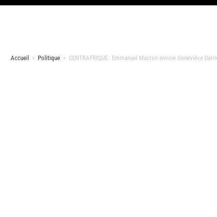
Accueil
>
Politique
>
CENTRAFRIQUE : Emmanuel Macron envoie Geneviève Darrieuss