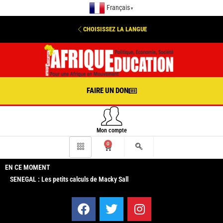
Français
▼
CHOISISSEZ LA LANGUE
FAIRE UN DON
Mon compte
0
EN CE MOMENT
SENEGAL : Les petits calculs de Macky Sall