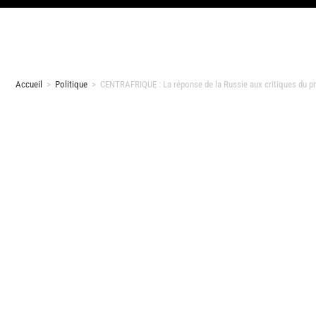
Accueil
>
Politique
>
CENTRAFRIQUE : La réponse de la Russie aux critiques du pr