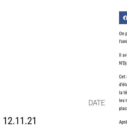
On p
l’om
Il a
N’Dj
Cet 
d’ét
la t
les 
DATE
plac
12.11.21
Aprè