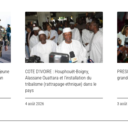
jeune
COTE D’IVOIRE : Houphouët-Boigny,
PRESI
un
Alassane Ouattara et l’installation du
grande
tribalisme (rattrapage ethnique) dans le
pays
4 août 2026
3 août