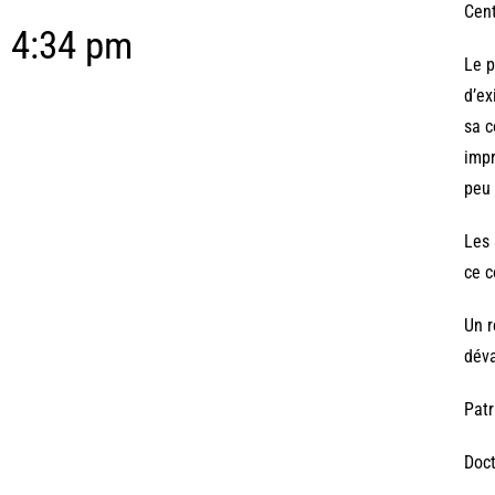
Cent
4:34 pm
Le p
d’ex
sa c
impr
peu 
Les 
ce c
Un r
déva
Patr
Doct