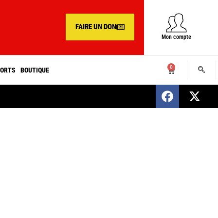
FAIRE UN DON
Mon compte
0
ORTS
BOUTIQUE
SENEGAL : Nomination d’un nouveau présiden