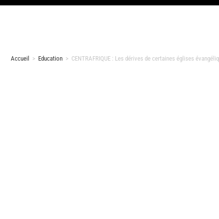
Accueil
>
Education
>
CENTRAFRIQUE : Les dérives de certaines églises évangéli