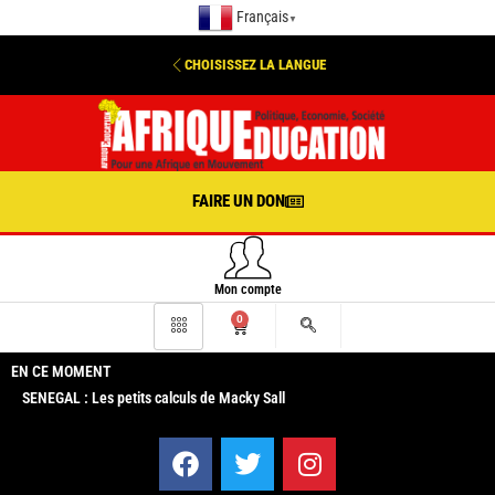
Français
▼
CHOISISSEZ LA LANGUE
FAIRE UN DON
Mon compte
0
EN CE MOMENT
SENEGAL : Les petits calculs de Macky Sall