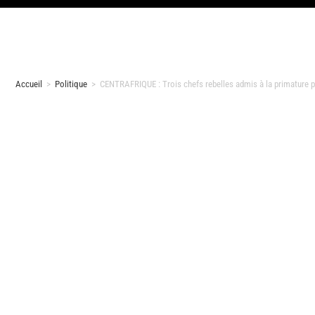
Accueil
>
Politique
>
CENTRAFRIQUE : Trois chefs rebelles admis à la primature p