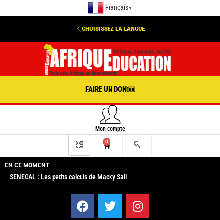
Français
▼
CHOISISSEZ LA LANGUE
FAIRE UN DON
Mon compte
0
EN CE MOMENT
SENEGAL : Les petits calculs de Macky Sall