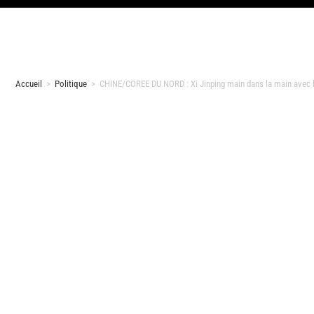
Accueil
>
Politique
>
CHINE/COREE DU NORD : Xi Jinping main dans la main avec l