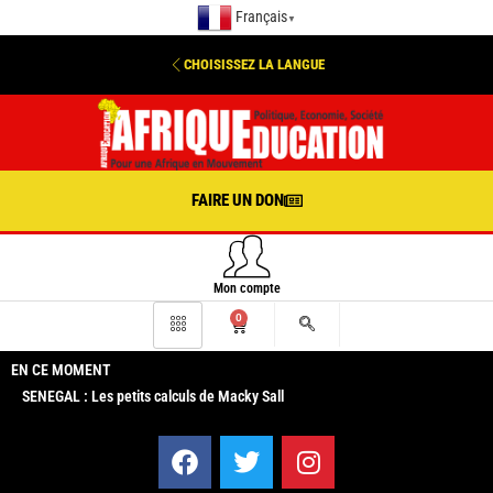
Français
▼
CHOISISSEZ LA LANGUE
FAIRE UN DON
Mon compte
0
EN CE MOMENT
SENEGAL : Les petits calculs de Macky Sall