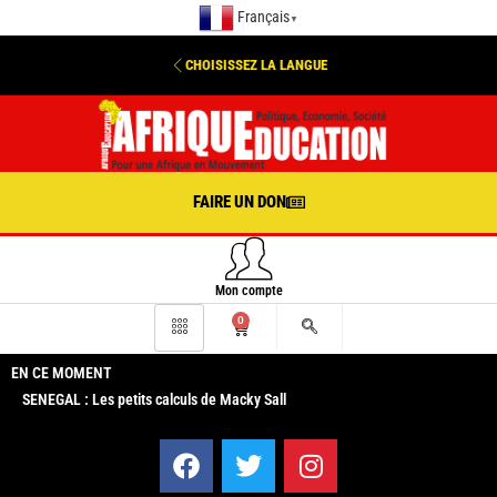
Français
▼
CHOISISSEZ LA LANGUE
FAIRE UN DON
Mon compte
0
EN CE MOMENT
SENEGAL : Les petits calculs de Macky Sall