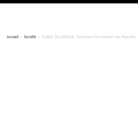
Accueil
>
Société
>
CLIMAT EN AFRIQUE : Ouverture d’un Sommet aux Pays-Bas