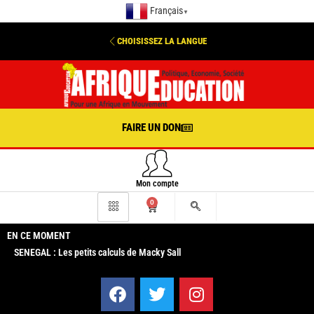
Français
▼
CHOISISSEZ LA LANGUE
FAIRE UN DON
Mon compte
0
EN CE MOMENT
SENEGAL : Les petits calculs de Macky Sall