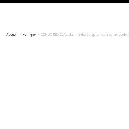
Accueil
>
Politique
>
CONGO-BRAZZAVILLE : « Bébé Gangster » à la bonne école (