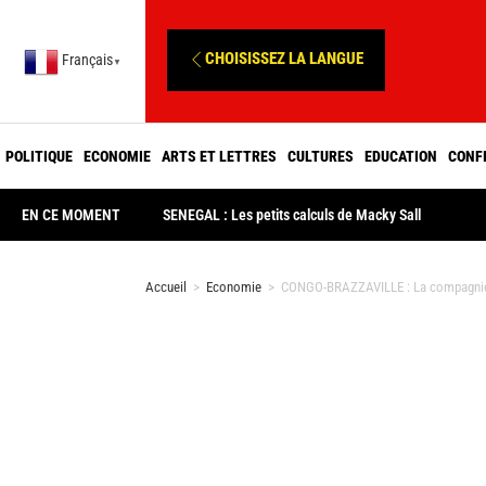
CHOISISSEZ LA LANGUE
Français
▼
POLITIQUE
ECONOMIE
ARTS ET LETTRES
CULTURES
EDUCATION
CONF
EN CE MOMENT
SENEGAL : Les petits calculs de Macky Sall
Accueil
>
Economie
>
CONGO-BRAZZAVILLE : La compagnie a