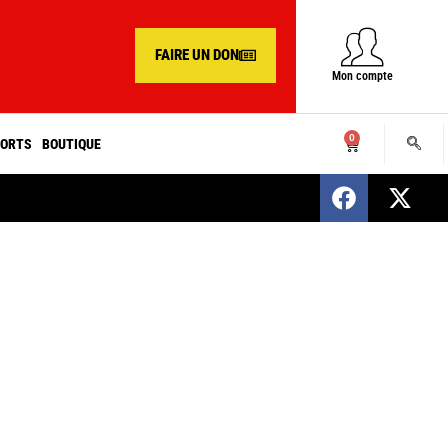
FAIRE UN DON
Mon compte
0
ORTS
BOUTIQUE
SENEGAL : Nomination d’un nouveau présiden