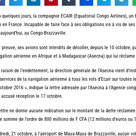
 a quelques jours, la compagnie ECAIR (Equatorial Congo Airlines), un
n en France. Incapable de faire face à ses obligations vis à vis de ses 
 aujourd’hui, au Congo-Brazzaville.
 preuve, ses avions sont interdits de décoller, depuis le 10 octobre, p
gation aérienne en Afrique et à Madagascar (Asecna) qui lui réclame
 raison de l’endettement, la direction générale de l’Asecna vient d’ins
services de la navigation aérienne à tous les vols d’Ecair sur toutes
ctobre 2016 », indique la lettre adressée par l’Asecna à l’Agence congo
 accusé réception le 17 octobre.
ettre ne donne aucune indication sur le montant de la dette réclamée. 
e somme de l’ordre de 800 millions de F CFA (12 millions d’euros ou 16
redi, 21 octobre, à l’aéroport de Maya-Maya de Brazzaville, aucun vo