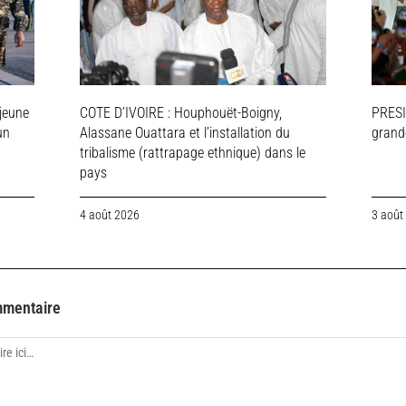
jeune
COTE D’IVOIRE : Houphouët-Boigny,
PRESI
un
Alassane Ouattara et l’installation du
grande
tribalisme (rattrapage ethnique) dans le
pays
4 août 2026
3 août
mmentaire