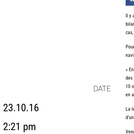
Il y
bila
cas,
Pour
navi
« En
des 
10 o
DATE
en a
23.10.16
La l
d’un
2:21 pm
Vend