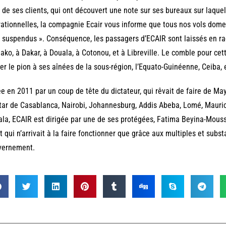
de ses clients, qui ont découvert une note sur ses bureaux sur laquell
ationnelles, la compagnie Ecair vous informe que tous nos vols dome
 suspendus ». Conséquence, les passagers d’ECAIR sont laissés en rade
ko, à Dakar, à Douala, à Cotonou, et à Libreville. Le comble pour ce
r le pion à ses aînées de la sous-région, l’Equato-Guinéenne, Ceiba,
e en 2011 par un coup de tête du dictateur, qui rêvait de faire de Ma
star de Casablanca, Nairobi, Johannesburg, Addis Abeba, Lomé, Mauric
la, ECAIR est dirigée par une de ses protégées, Fatima Beyina-Moussa
et qui n’arrivait à la faire fonctionner que grâce aux multiples et subs
vernement.