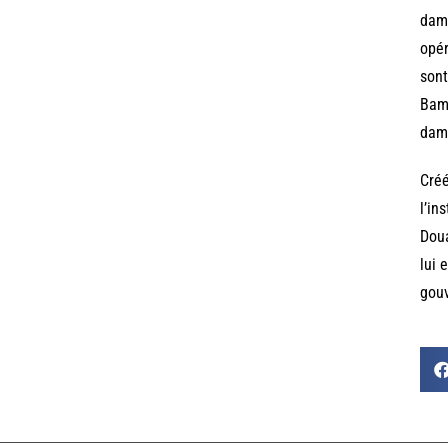
dam 
opér
sont
Bama
dame
Créé
l’in
Doua
lui 
gou