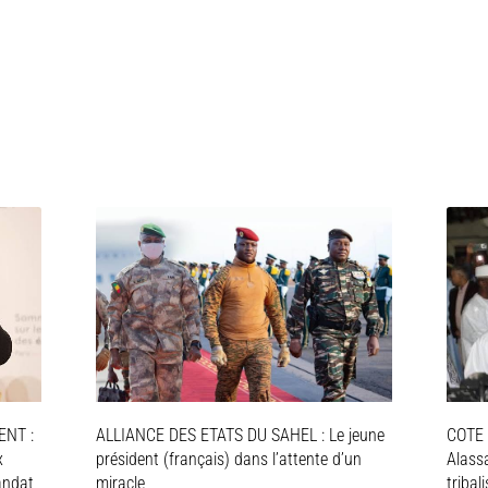
NT :
ALLIANCE DES ETATS DU SAHEL : Le jeune
COTE 
x
président (français) dans l’attente d’un
Alassa
andat
miracle
tribal