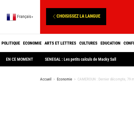
CHOISISSEZ LA LANGUE
Français
▼
POLITIQUE
ECONOMIE
ARTS ET LETTRES
CULTURES
EDUCATION
CONF
EN CE MOMENT
SENEGAL : Les petits calculs de Macky Sall
Accueil
>
Economie
>
CAMEROUN : Dernier décompte, 79 mor