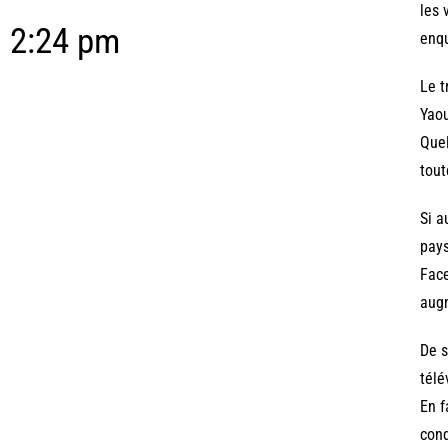
les 
2:24 pm
enqu
Le t
Yao
Quel
tout
Si a
pays
Face
augm
De s
télé
En f
cond