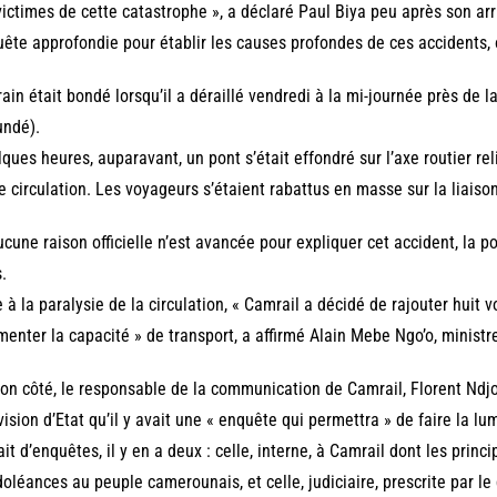
victimes de cette catastrophe », a déclaré Paul Biya peu après son arri
ête approfondie pour établir les causes profondes de ces accidents, o
rain était bondé lorsqu’il a déraillé vendredi à la mi-journée près de
undé).
ques heures, auparavant, un pont s’était effondré sur l’axe routier rel
e circulation. Les voyageurs s’étaient rabattus en masse sur la liaison
ucune raison officielle n’est avancée pour expliquer cet accident, la
.
 à la paralysie de la circulation, « Camrail a décidé de rajouter huit v
enter la capacité » de transport, a affirmé Alain Mebe Ngo’o, ministr
on côté, le responsable de la communication de Camrail, Florent Ndjoc
vision d’Etat qu’il y avait une « enquête qui permettra » de faire la lum
ait d’enquêtes, il y en a deux : celle, interne, à Camrail dont les prin
oléances au peuple camerounais, et celle, judiciaire, prescrite par 