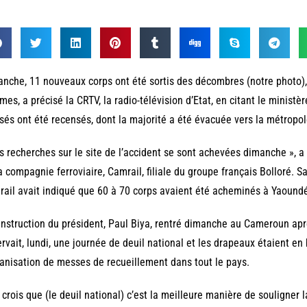
nche, 11 nouveaux corps ont été sortis des décombres (notre photo), 
imes, a précisé la CRTV, la radio-télévision d’Etat, en citant le minist
sés ont été recensés, dont la majorité a été évacuée vers la métropol
s recherches sur le site de l’accident se sont achevées dimanche », a 
a compagnie ferroviaire, Camrail, filiale du groupe français Bolloré. 
ail avait indiqué que 60 à 70 corps avaient été acheminés à Yaound
instruction du président, Paul Biya, rentré dimanche au Cameroun aprè
rvait, lundi, une journée de deuil national et les drapeaux étaient en
ganisation de messes de recueillement dans tout le pays.
 crois que (le deuil national) c’est la meilleure manière de souligner l