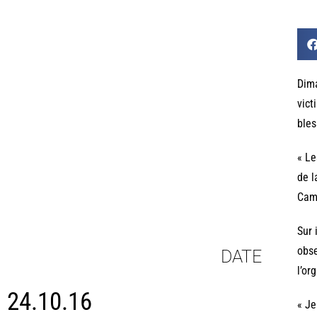
Dima
vict
bles
« Le
de l
Camr
Sur 
obse
DATE
l’or
24.10.16
« Je