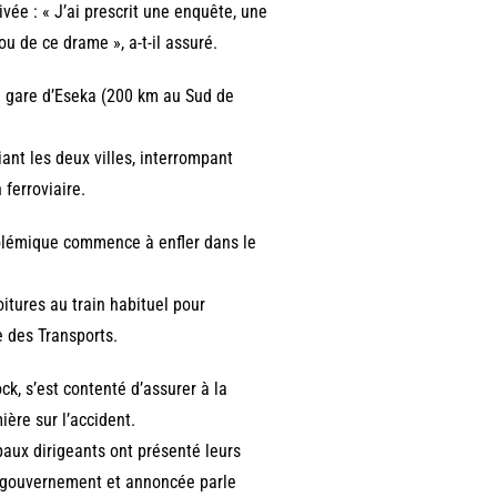
vée : « J’ai prescrit une enquête, une
u de ce drame », a-t-il assuré.
 la gare d’Eseka (200 km au Sud de
iant les deux villes, interrompant
 ferroviaire.
 polémique commence à enfler dans le
oitures au train habituel pour
e des Transports.
k, s’est contenté d’assurer à la
ière sur l’accident.
cipaux dirigeants ont présenté leurs
le gouvernement et annoncée parle