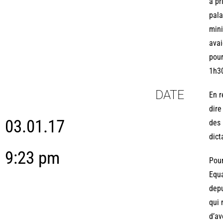
a pr
pala
mini
avai
pour
1h30
DATE
En r
dire
03.01.17
des 
dict
9:23 pm
Pour
Equa
depu
qui 
d’av