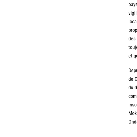
paye
vigi
loca
prop
des 
touj
et q
Depu
de C
du d
comm
inso
Moko
Ondo