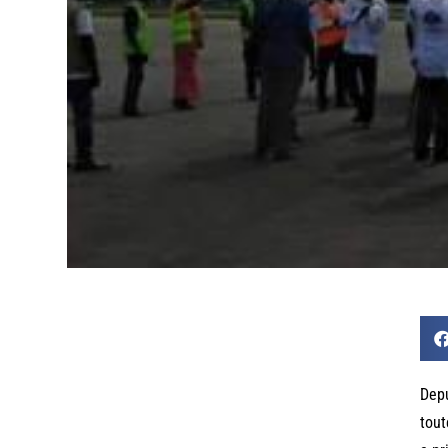
Depu
tout