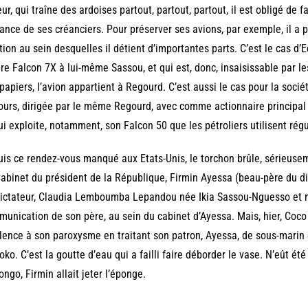
ur, qui traîne des ardoises partout, partout, partout, il est obligé de 
lance de ses créanciers. Pour préserver ses avions, par exemple, il a p
tion au sein desquelles il détient d’importantes parts. C’est le cas d’E
re Falcon 7X à lui-même Sassou, et qui est, donc, insaisissable par les
papiers, l’avion appartient à Regourd. C’est aussi le cas pour la socié
ours, dirigée par le même Regourd, avec comme actionnaire principa
ui exploite, notamment, son Falcon 50 que les pétroliers utilisent ré
is ce rendez-vous manqué aux Etats-Unis, le torchon brûle, sérieuseme
abinet du président de la République, Firmin Ayessa (beau-père du dict
ictateur, Claudia Lemboumba Lepandou née Ikia Sassou-Nguesso et n
unication de son père, au sein du cabinet d’Ayessa. Mais, hier, Coco
lence à son paroxysme en traitant son patron, Ayessa, de sous-marin
ko. C’est la goutte d’eau qui a failli faire déborder le vase. N’eût été
ngo, Firmin allait jeter l’éponge.