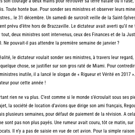
is son courage à deux mains pour retrouver sa terre natale où il rase
is. Toute honte bue. Pour sonder ses ministres et observer leurs mine
stres… le 31 décembre. Un samedi de surcroît veille de la Saint-Sylves
ent prévu d’être hors de Brazzaville. Le dictateur avait averti qu’il ne
 tout, deux ministres sont intervenus, ceux des Finances et de la Jus
. Ne pouvait-il pas attendre la première semaine de janvier ?
éalité, le dictateur voulait sonder ses ministres, à travers leur regard, l
 quelque chose, se justifier sur son gros raté de Miami. Pour contredir
ministres inutile, il a lancé le slogan de « Rigueur et Vérité en 2017
ateur pour cette année !
tant rien ne va plus. C’est comme si le monde s’écroulait sous ses pi
jet, la société de location d’avions que dirige son ami français, Regou
is plusieurs semaines, pour défaut de paiement de la révision. A cela
ne sont pas non plus payés. Une rumeur avait couru, tôt ce matin, sur 
ocats. Il n’y a pas de saisie en vue de cet avion. Pour la simple rais