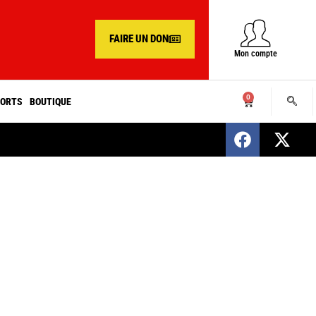
FAIRE UN DON
Mon compte
0
ORTS
BOUTIQUE
SENEGAL : Nomination d’un nouveau présiden