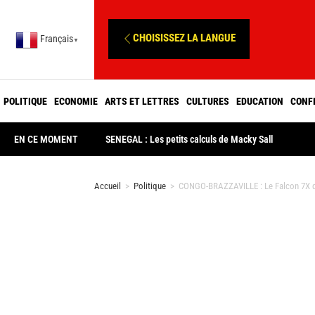
CHOISISSEZ LA LANGUE
Français
▼
POLITIQUE
ECONOMIE
ARTS ET LETTRES
CULTURES
EDUCATION
CONF
EN CE MOMENT
SENEGAL : Les petits calculs de Macky Sall
Accueil
>
Politique
>
CONGO-BRAZZAVILLE : Le Falcon 7X du