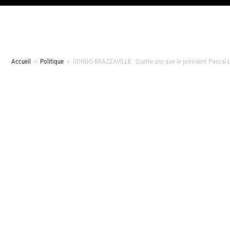
Accueil
>
Politique
>
CONGO-BRAZZAVILLE : Quatre ans que le président Pascal Li