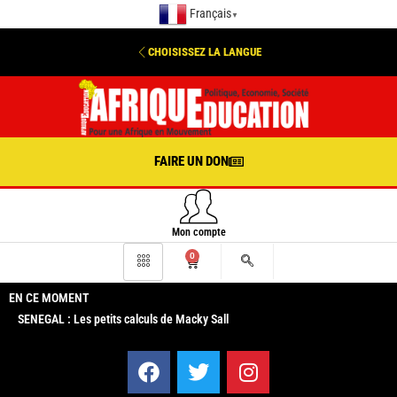
Français
▼
CHOISISSEZ LA LANGUE
FAIRE UN DON
Mon compte
0
EN CE MOMENT
SENEGAL : Les petits calculs de Macky Sall