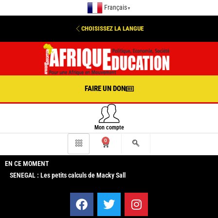
Français
▼
CHOISISSEZ LA LANGUE
FAIRE UN DON
Mon compte
0
EN CE MOMENT
SENEGAL : Les petits calculs de Macky Sall