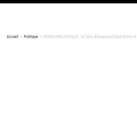
Accueil
>
Politique
>
CONGO-BRAZZAVILLE : Un futur dialogue politique d’ores et 