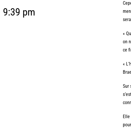
Cepe
9:39 pm
mena
sera
« Qu
on n
ce f
« L’
Bra
Sur 
s’es
conn
Elle
pour