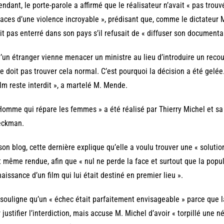
ndant, le porte-parole a affirmé que le réalisateur n’avait « pas trou
ces d’une violence incroyable », prédisant que, comme le dictateur 
it pas enterré dans son pays s’il refusait de « diffuser son documentai
’un étranger vienne menacer un ministre au lieu d’introduire un reco
e doit pas trouver cela normal. C’est pourquoi la décision a été gelée.
ilm reste interdit », a martelé M. Mende.
Homme qui répare les femmes » a été réalisé par Thierry Michel et sa
eckman.
son blog, cette dernière explique qu’elle a voulu trouver une « solutio
t même rendue, afin que « nul ne perde la face et surtout que la popu
aissance d’un film qui lui était destiné en premier lieu ».
 souligne qu’un « échec était parfaitement envisageable » parce que l
 justifier l’interdiction, mais accuse M. Michel d’avoir « torpillé une 