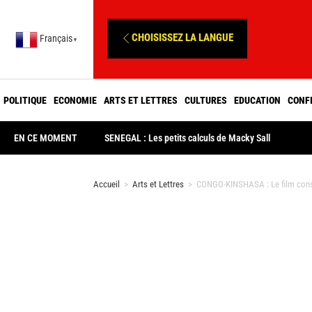
CHOISISSEZ LA LANGUE
Français
▼
POLITIQUE
ECONOMIE
ARTS ET LETTRES
CULTURES
EDUCATION
CONF
EN CE MOMENT
SENEGAL : Les petits calculs de Macky Sall
Accueil
>
Arts et Lettres
>
CONGO-KINSHASA : Le film cons