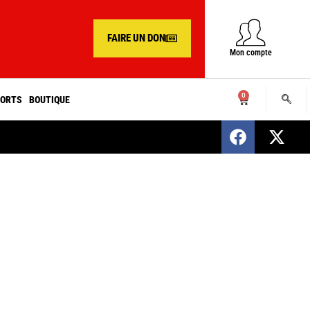
FAIRE UN DON
Mon compte
0
ORTS
BOUTIQUE
SENEGAL : Nomination d’un nouveau présiden