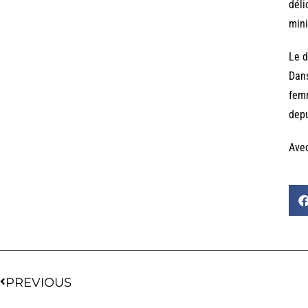
déli
mini
Le d
Dans
femm
depu
Ave
PREVIOUS