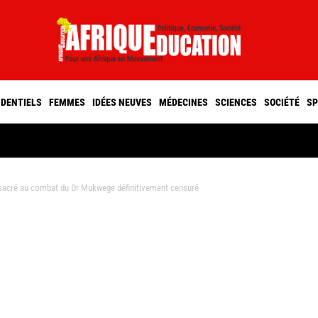
IDENTIELS
FEMMES
IDÉES NEUVES
MÉDECINES
SCIENCES
SOCIÉTÉ
SP
acré au combat du Dr Mukwege définitivement censuré