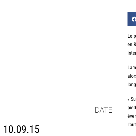
Le p
en R
inte
Lamb
alor
lang
« Su
pied
DATE
éven
l’au
10.09.15