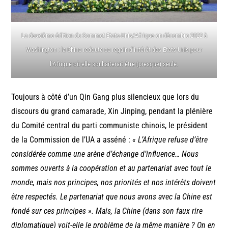
La deuxième édition du Sommet Etats-Unis/Afrique en décembre 2022 à
Washington : la Chine redoute ce regain d’intérêt des Etats-Unis pour
l’Afrique où elle souhaiterait être (presque) seule.
Toujours à côté d’un Qin Gang plus silencieux que lors du
discours du grand camarade, Xin Jinping, pendant la plénière
du Comité central du parti communiste chinois, le président
de la Commission de l’UA a asséné :
« L’Afrique refuse d’être
considérée comme une arène d’échange d’influence… Nous
sommes ouverts à la coopération et au partenariat avec tout le
monde, mais nos principes, nos priorités et nos intérêts doivent
être respectés. Le partenariat que nous avons avec la Chine est
fondé sur ces principes ».
Mais, la Chine (dans son faux rire
diplomatique) voit-elle le problème de la même manière ? On en