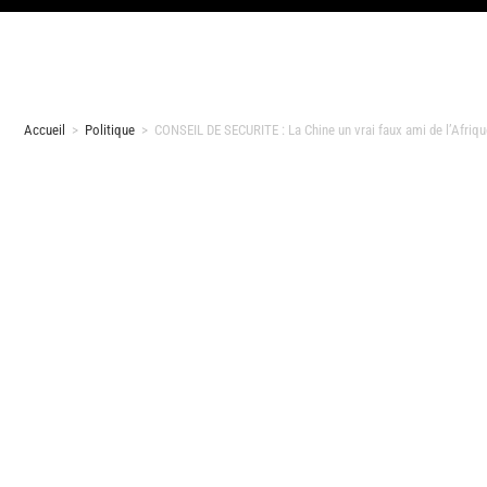
Accueil
>
Politique
>
CONSEIL DE SECURITE : La Chine un vrai faux ami de l’Afriqu