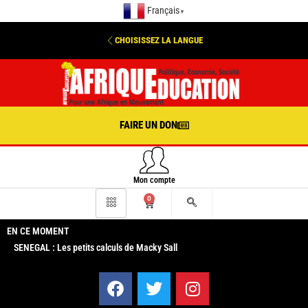
Français
▼
CHOISISSEZ LA LANGUE
FAIRE UN DON
Mon compte
0
EN CE MOMENT
SENEGAL : Les petits calculs de Macky Sall