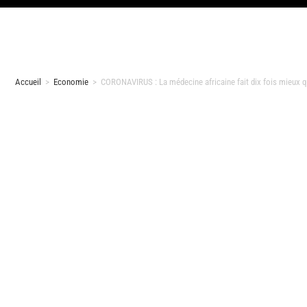
Accueil
>
Economie
>
CORONAVIRUS : La médecine africaine fait dix fois mieux q