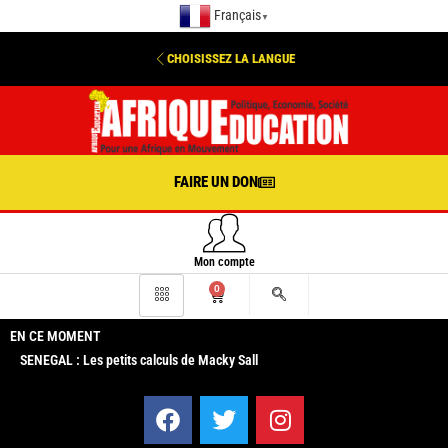
Français
▼
CHOISISSEZ LA LANGUE
FAIRE UN DON
Mon compte
0
EN CE MOMENT
SENEGAL : Les petits calculs de Macky Sall