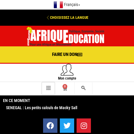
Français
▼
CHOISISSEZ LA LANGUE
FAIRE UN DON
Mon compte
0
EN CE MOMENT
SENEGAL : Les petits calculs de Macky Sall