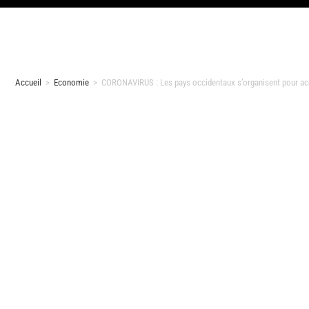
Accueil
>
Economie
>
CORONAVIRUS : Les pays occidentaux s’organisent pour accue