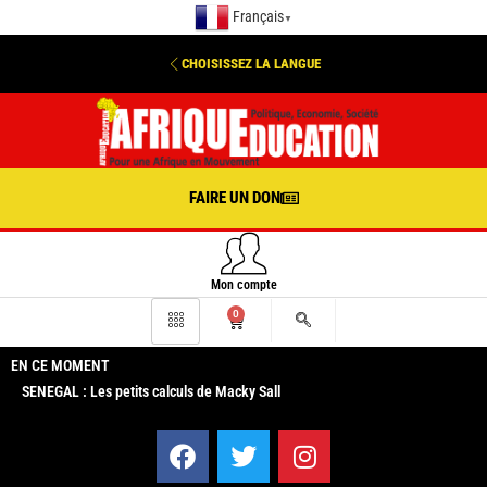
Français
▼
CHOISISSEZ LA LANGUE
FAIRE UN DON
Mon compte
0
EN CE MOMENT
SENEGAL : Les petits calculs de Macky Sall