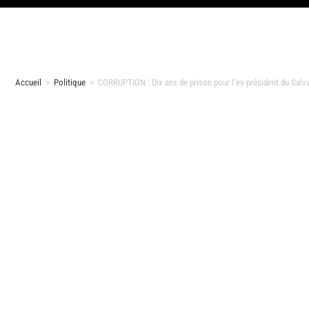
Accueil
>
Politique
>
CORRUPTION : Dix ans de prison pour l’ex-président du Salv