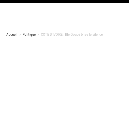
Accueil
>
Politique
>
COTE D’IVOIRE : Blé Goudé brise le silence