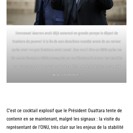
Emmanuel Macron avait déjà annoncé en grande pompe le départ de
Ouattara du pouvoir à la fin de son deuxième mandat avant de se raviser
après avoir vu que Ouattara avait menti. Que va-t-il dire en 2025 après les
85 morts d’octobre 2020 provoqués par sa décision de braver les interdits
pour s’accrocher au pouvoir suite à sa réforme très (très) controversée
de la constitution ?
C’est ce cocktail explosif que le Président Ouattara tente de
contenir en se maintenant, malgré les signaux : la visite du
représentant de l’ONU, très clair sur les enjeux de la stabilité