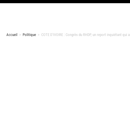
Accueil
>
Politique
>
COTE D’IVOIRE : Congrès du RHDP, un report inquiétant qui a