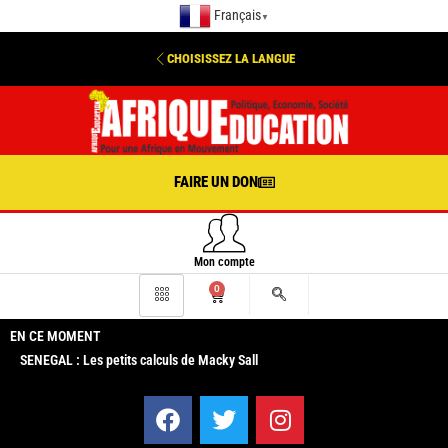
Français
▼
CHOISISSEZ LA LANGUE
FAIRE UN DON
Mon compte
0
EN CE MOMENT
SENEGAL : Les petits calculs de Macky Sall